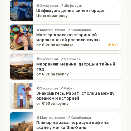
🧭 Экскурсия · 📍 Шефшауэн
Шефшауэн: день в синем городе
Цена по запросу
🎨 Мастер-класс · 📍 Касабланка
Мастер-класс по старинной
марокканской росписи «зуак»
от €120 за человека
★ 5.0
🧭 Экскурсия · 📍 Марракеш
Марракеш: медина, дворцы и тайный
сад
от €170 за группу
🧭 Экскурсия · 📍 Рабат
Знакомьтесь, Рабат: столица между
океаном и историей
от €150 за группу
🎨 Мастер-класс · 📍 Касабланка
Пленэр на закате: рисуем кофе на
скале у маяка Эль-Ханк