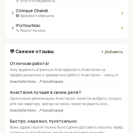
🎯 Услуги и специалисты
Clinique Ghandi
5
5
🏥 Здоровье и медицина
IFixYourMac
6
5
🔧 Ремонт техники
💬 Свежие отзывы
+ Добавить
Отличная работа!
Хочу выразить огромную благодарность Анастасии за
профессионализм и прекрасную работу! Анастасия — очень от...
Anastelle Immo · 📍 Касабланка
Анастасия лучшая в своем деле!!
Однозначно рекомендуем Анастасию, помогла выбрать лучшую
для нас квартиру, всегда на связи, помогла решить мно...
Anastelle Immo · 📍 Касабланка
Быстро, надежно, пунктуально.
Всем здравствуйте! Нужно было срочно доставить посылку перед
отлетом из Касабланки, все было выполнено молниен...