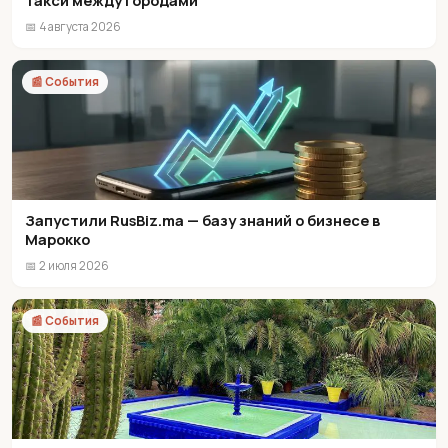
такси между городами
📅 4 августа 2026
📰 События
Запустили RusBiz.ma — базу знаний о бизнесе в
Марокко
📅 2 июля 2026
📰 События