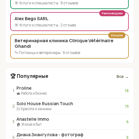
🎯 Услуги и специалисты · 8 отзывов
Рекомендуем
Alex Bego SARL
🎯 Услуги и специалисты · 2 отзыва
Лучшая
Ветеринарная клиника Clinique Vétérinaire
Ghandi
🐾 Питомцы и ветеринары · 8 отзывов
🏆 Популярные
Все →
Proline
1
18
💼 Работа и бизнес
Solo House Russian Touch
2
15
🧖 Красота и хаммам
Anastelle Immo
3
6
🏠 Жильё и быт
Диана Зиангулова - фотограф
4
6