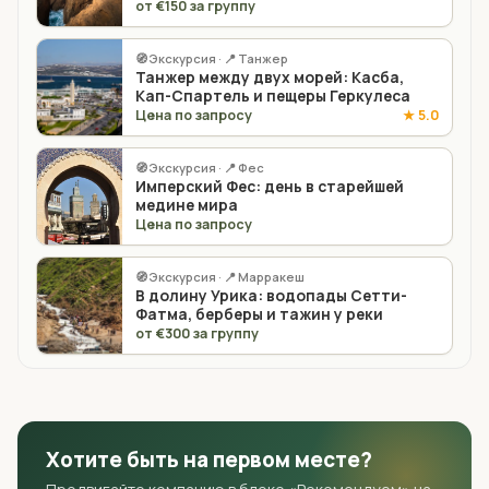
от €150 за группу
🧭 Экскурсия · 📍 Танжер
Танжер между двух морей: Касба,
Кап-Спартель и пещеры Геркулеса
Цена по запросу
★ 5.0
🧭 Экскурсия · 📍 Фес
Имперский Фес: день в старейшей
медине мира
Цена по запросу
🧭 Экскурсия · 📍 Марракеш
В долину Урика: водопады Сетти-
Фатма, берберы и тажин у реки
от €300 за группу
Хотите быть на первом месте?