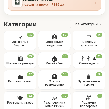
🧮
→
неделя на двоих ≈ 7 995 дх
Категории
Все категории →
🍷
95
🏥
67
📑
21
Алкоголь в
Здоровье и
Юристы и
Марокко
медицина
документы
🛍
19
🏠
56
👨‍👩‍👧
32
Шопинг и сувениры
Жильё и быт
Семья и дети
💼
37
🏨
98
🧳
40
Работа и бизнес
Отели и
Путешествия и
размещение
туризм
🍽
22
🎉
30
🎁
7
Рестораны и кафе
Развлечения и
Подарки и
ночная жизнь
мастерские