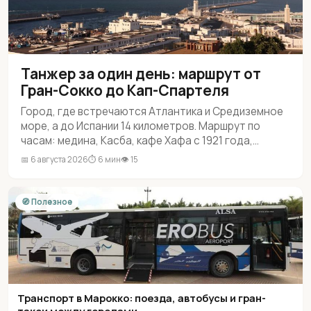
Танжер за один день: маршрут от
Гран-Сокко до Кап-Спартеля
Город, где встречаются Атлантика и Средиземное
море, а до Испании 14 километров. Маршрут по
часам: медина, Касба, кафе Хафа с 1921 года,
пещеры Геркулеса. Цены 2026 и как не перепутать
📅 6 августа 2026
⏱ 6 мин
👁 15
порты
🧭 Полезное
Транспорт в Марокко: поезда, автобусы и гран-