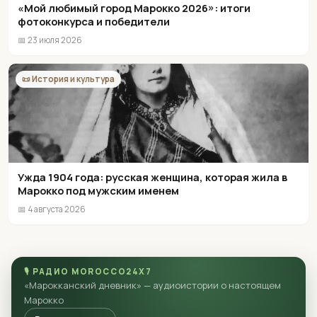
«Мой любимый город Марокко 2026»: итоги
фотоконкурса и победители
📅 23 июля 2026
📜 История и культура
Ужда 1904 года: русская женщина, которая жила в
Марокко под мужским именем
📅 4 августа 2026
🎙 РАДИО MOROCCO24X7
«Марокканский дневник» — аудиоистории о настоящем
Марокко