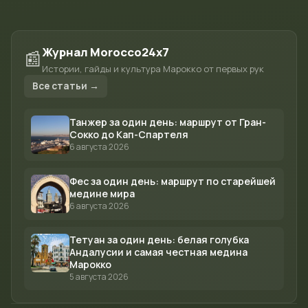
Журнал Morocco24x7
📰
Истории, гайды и культура Марокко от первых рук
Все статьи →
Танжер за один день: маршрут от Гран-
Сокко до Кап-Спартеля
6 августа 2026
Фес за один день: маршрут по старейшей
медине мира
6 августа 2026
Тетуан за один день: белая голубка
Андалусии и самая честная медина
Марокко
5 августа 2026