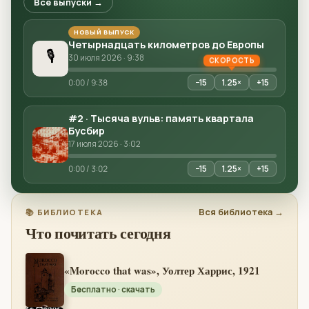
Все выпуски →
НОВЫЙ ВЫПУСК
Четырнадцать километров до Европы
🎙
30 июля 2026 · 9:38
▶
0:00 / 9:38
−15
1.25×
+15
#2 · Тысяча вульв: память квартала
Бусбир
17 июля 2026 · 3:02
▶
0:00 / 3:02
−15
1.25×
+15
Вся библиотека →
📚 БИБЛИОТЕКА
Что почитать сегодня
«Morocco that was», Уолтер Харрис, 1921
Бесплатно · скачать