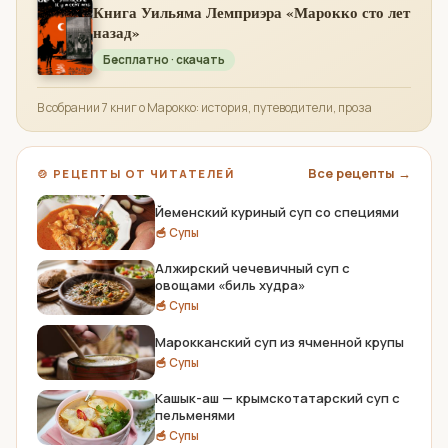
Книга Уильяма Лемприэра «Марокко сто лет
назад»
Бесплатно · скачать
В собрании 7 книг о Марокко: история, путеводители, проза
Все рецепты →
🍲 РЕЦЕПТЫ ОТ ЧИТАТЕЛЕЙ
Йеменский куриный суп со специями
🥣 Супы
Алжирский чечевичный суп с
овощами «биль худра»
🥣 Супы
Марокканский суп из ячменной крупы
🥣 Супы
Кашык-аш — крымскотатарский суп с
пельменями
🥣 Супы