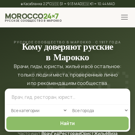
☀️
22°C
🇺🇸 $1 = 9.13 MAD
🇪🇺 €1 = 10.44 MAD
MOROCCO
24×7
РУССКОЕ СООБЩЕСТВО В МАРОККО
✕
Найти
Кому доверяют русские
РУССКОЕ СООБЩЕСТВО В МАРОККО · С 1917 ГОДА
в Марокко
Врачи, гиды, юристы, жильё и всё остальное:
только люди и места, проверенные лично
и по рекомендациям сообщества.
Найти
Врач
Гид
Ресторан
Юрист
Жильё
Виза
Часто ищут: