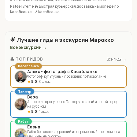
Patdelivreme 🛵 Быстрая курьерская доставка на мопеде по
Касабланке · 📍 Касабланка
🌟 Лучшие гиды и экскурсии Марокко
Все экскурсии →
👤 ТОП ГИДОВ
Все гиды →
Касабланкa
Алекс - фотограф в Касабланке
Фотограф, культурный проводник по Касабланке
★
5.0
· 6 экск.
Танжер
Вера
Авторские прогулки по Танжеру · старый и новый город ·
на русском
★
5.0
· 1 экск.
Рабат
Елена
Рабат без спешки: древний и современный · пешком и на
машине · на русском