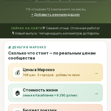
719 отзывов
472 компании
+4 за месяц
+ Добавить рекомендацию
💬 Свежий отзыв: Отличная работа!
СЕЙЧАС НА САЙТЕ
🎙 Новый выпуск: Четырнадцать километров до Европы
💰 ДЕНЬГИ В МАРОККО
Сколько что стоит — по реальным ценам
сообщества
Цены в Марокко
💰
→
708 цен · 5 городов · добавьте свою
Стоимость жизни
🏠
→
семья в Касабланке ≈ 6 290 дх/мес
Бюджет поездки