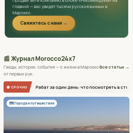
Продвигайте компанию в блоке «Рекомендуем» на
главной — вас увидят тысячи русскоязычных в
Марокко.
Свяжитесь с нами →
📰 Журнал Morocco24x7
Гайды, истории, события — о жизни в Марокко
Все статьи →
от первых рук.
Рабат за один день: что посмотреть в сто
🔴 СРОЧНО
🗺 Города и путешествия