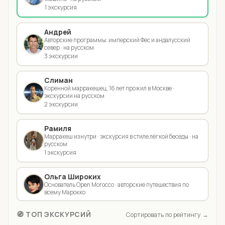
1 экскурсия
Андрей
Авторские программы: имперский Фес и андалусский
север · на русском
3 экскурсии
Слиман
Коренной марракешец, 16 лет прожил в Москве ·
экскурсии на русском
2 экскурсии
Рамиля
Марракеш изнутри · экскурсия в стиле лёгкой беседы · на
русском
1 экскурсия
Ольга Широких
Основатель Open Morocco · авторские путешествия по
всему Марокко
🧭 ТОП ЭКСКУРСИЙ
Сортировать по рейтингу →