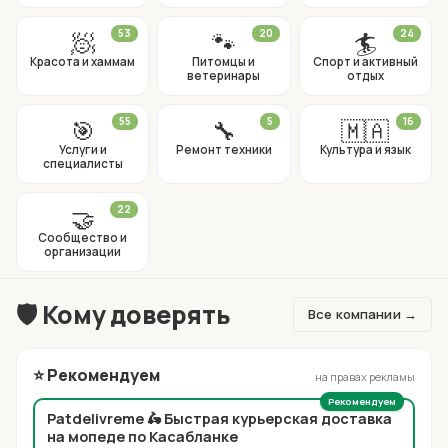
🧖
53
🐾
20
🏄
24
Красота и хаммам
Питомцы и
Спорт и активный
ветеринары
отдых
🎯
55
🔧
5
🇲🇦
16
Услуги и
Ремонт техники
Культура и язык
специалисты
🤝
22
Сообщество и
организации
🛡️ Кому доверять
Все компании →
⭐ Рекомендуем
на правах рекламы
Рекомендуем
Patdelivreme 🛵 Быстрая курьерская доставка
на мопеде по Касабланке