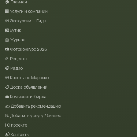
🏠 Главная
🏢 Услуги и компании
🧭 Экскурсии
–
Гиды
🛍 Бутик
📰 Журнал
📷 Фотоконкурс 2026
🍲 Рецепты
🎧 Радио
🧭 Квесты по Марокко
📋 Доска объявлений
💼 Комьюнити-биржа
✍️ Добавить рекомендацию
📝 Добавить услугу / бизнес
ℹ️ О проекте
📬 Контакты