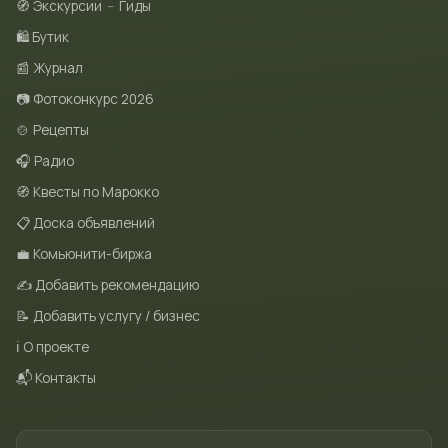
🧭 Экскурсии
–
Гиды
🛍 Бутик
📰 Журнал
📷 Фотоконкурс 2026
🍲 Рецепты
🎧 Радио
🧭 Квесты по Марокко
📋 Доска объявлений
💼 Комьюнити-биржа
✍️ Добавить рекомендацию
📝 Добавить услугу / бизнес
ℹ️ О проекте
📬 Контакты