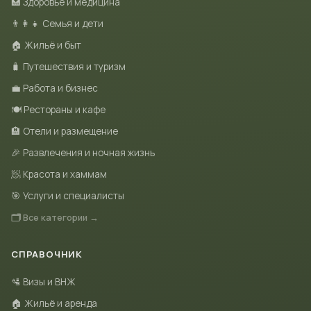
🏥 Здоровье и медицина
👨‍👩‍👧 Семья и дети
🏠 Жильё и быт
🧳 Путешествия и туризм
💼 Работа и бизнес
🍽 Рестораны и кафе
🏨 Отели и размещение
🎉 Развлечения и ночная жизнь
🧖 Красота и хаммам
🎯 Услуги и специалисты
🗂 Все категории →
СПРАВОЧНИК
🛂 Визы и ВНЖ
🏠 Жильё и аренда