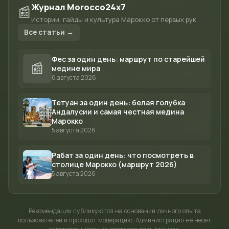
Журнал Morocco24x7
📰
Истории, гайды и культура Марокко от первых рук
Все статьи →
Фес за один день: маршрут по старейшей
📰
медине мира
6 августа 2026
Тетуан за один день: белая голубка
Андалусии и самая честная медина
Марокко
5 августа 2026
Рабат за один день: что посмотреть в
столице Марокко (маршрут 2026)
5 августа 2026
Рекомендации публикуются на основании личного опыта
пользователей и проходят модерацию. Администрация не несёт