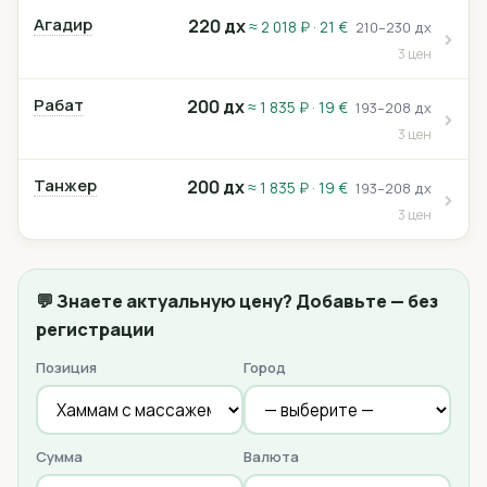
Агадир
220 дх
≈ 2 018 ₽ · 21 €
210–230 дх
3 цен
Рабат
200 дх
≈ 1 835 ₽ · 19 €
193–208 дх
3 цен
Танжер
200 дх
≈ 1 835 ₽ · 19 €
193–208 дх
3 цен
💬 Знаете актуальную цену? Добавьте — без
регистрации
Позиция
Город
Сумма
Валюта