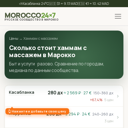
⛅
24°C
🇺🇸 $1 = 9.13 MAD
🇪🇺 €1 = 10.42 MAD
MOROCCO
24×7
РУССКОЕ СООБЩЕСТВО В МАРОККО
✕
Найти
Цены
→ Хаммам с массажем
Сколько стоит хаммам с
массажем в Марокко
Быт и услуги · разово. Сравнение по городам,
медиана по данным сообщества.
Касабланка
280 дх
≈ 2 569 ₽ · 27 €
150–360 дх
+67,4%
5 цен
Марракеш
250 дх
≈ 2 294 ₽ · 24 €
240–260 дх
3 цен