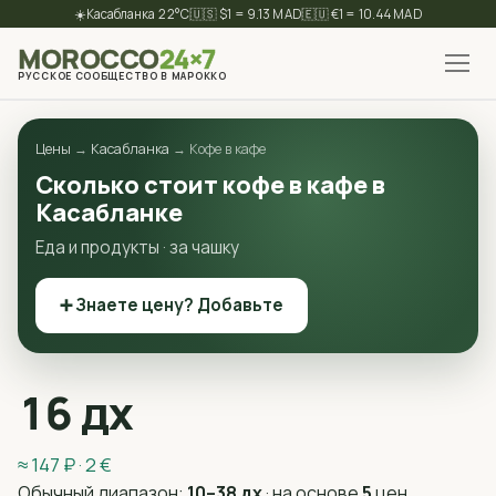
☀️
22°C
🇺🇸 $1 = 9.13 MAD
🇪🇺 €1 = 10.44 MAD
MOROCCO
24×7
РУССКОЕ СООБЩЕСТВО В МАРОККО
✕
Найти
Цены
→
Касабланка
→ Кофе в кафе
Сколько стоит кофе в кафе в
Касабланке
Еда и продукты · за чашку
➕ Знаете цену? Добавьте
16 дх
≈ 147 ₽ · 2 €
Обычный диапазон:
10–38 дх
· на основе
5
цен