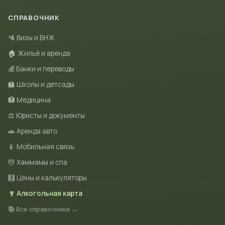
СПРАВОЧНИК
🛂 Визы и ВНЖ
🏠 Жильё и аренда
💰 Банки и переводы
🏫 Школы и детсады
🏥 Медицина
⚖️ Юристы и документы
🚗 Аренда авто
📱 Мобильная связь
💆 Хаммамы и спа
🧮 Цены и калькуляторы
🍷 Алкогольная карта
📚 Все справочники →