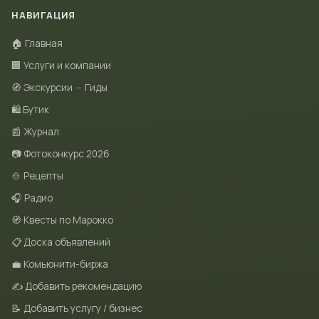
НАВИГАЦИЯ
🏠 Главная
🏢 Услуги и компании
🧭 Экскурсии
–
Гиды
🛍 Бутик
📰 Журнал
📷 Фотоконкурс 2026
🍲 Рецепты
🎧 Радио
🧭 Квесты по Марокко
📋 Доска объявлений
💼 Комьюнити-биржа
✍️ Добавить рекомендацию
📝 Добавить услугу / бизнес