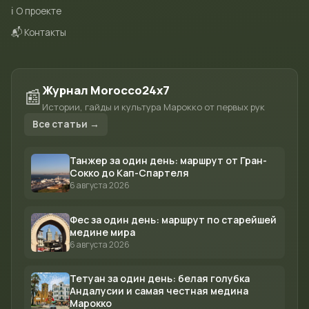
ℹ️ О проекте
📬 Контакты
Журнал Morocco24x7
📰
Истории, гайды и культура Марокко от первых рук
Все статьи →
Танжер за один день: маршрут от Гран-
Сокко до Кап-Спартеля
6 августа 2026
Фес за один день: маршрут по старейшей
медине мира
6 августа 2026
Тетуан за один день: белая голубка
Андалусии и самая честная медина
Марокко