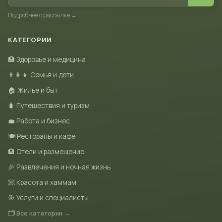
Подробнее о рассылке →
КАТЕГОРИИ
🏥 Здоровье и медицина
👨‍👩‍👧 Семья и дети
🏠 Жильё и быт
🧳 Путешествия и туризм
💼 Работа и бизнес
🍽 Рестораны и кафе
🏨 Отели и размещение
🎉 Развлечения и ночная жизнь
🧖 Красота и хаммам
🎯 Услуги и специалисты
🗂 Все категории →