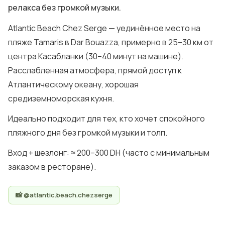
релакса без громкой музыки.
Atlantic Beach Chez Serge — уединённое место на
пляже Tamaris в Dar Bouazza, примерно в 25–30 км от
центра Касабланки (30–40 минут на машине).
Расслабленная атмосфера, прямой доступ к
Атлантическому океану, хорошая
средиземноморская кухня.
Идеально подходит для тех, кто хочет спокойного
пляжного дня без громкой музыки и толп.
Вход + шезлонг: ≈ 200–300 DH (часто с минимальным
заказом в ресторане).
📸 @atlantic.beach.chezserge