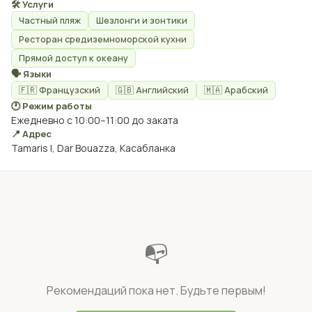
🛠 Услуги
Частный пляж
Шезлонги и зонтики
Ресторан средиземноморской кухни
Прямой доступ к океану
🗣 Языки
🇫🇷 Французский
🇬🇧 Английский
🇲🇦 Арабский
🕐 Режим работы
Ежедневно с 10:00–11:00 до заката
📍 Адрес
Tamaris I, Dar Bouazza, Касабланка
📭
Рекомендаций пока нет. Будьте первым!