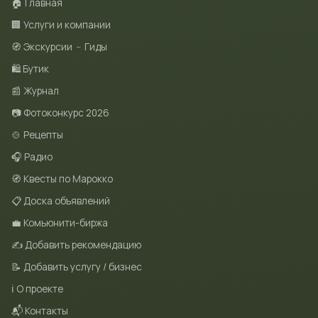
🏠 Главная
🏢 Услуги и компании
🧭 Экскурсии
–
Гиды
🛍 Бутик
📰 Журнал
📷 Фотоконкурс 2026
🍲 Рецепты
🎧 Радио
🧭 Квесты по Марокко
📋 Доска объявлений
💼 Комьюнити-биржа
✍️ Добавить рекомендацию
📝 Добавить услугу / бизнес
ℹ️ О проекте
📬 Контакты