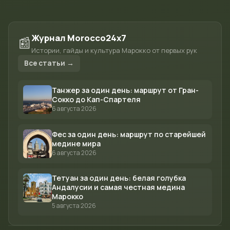
Журнал Morocco24x7
📰
Истории, гайды и культура Марокко от первых рук
Все статьи →
Танжер за один день: маршрут от Гран-
Сокко до Кап-Спартеля
6 августа 2026
Фес за один день: маршрут по старейшей
медине мира
6 августа 2026
Тетуан за один день: белая голубка
Андалусии и самая честная медина
Марокко
5 августа 2026