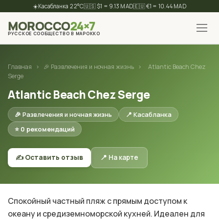
☀️
22°C
🇺🇸 $1 = 9.13 MAD
🇪🇺 €1 = 10.44 MAD
MOROCCO
24×7
РУССКОЕ СООБЩЕСТВО В МАРОККО
✕
Найти
Главная
›
🎉 Развлечения и ночная жизнь
›
Atlantic Beach Chez
Serge
Atlantic Beach Chez Serge
🎉 Развлечения и ночная жизнь
📍 Касабланка
⭐ 0 рекомендаций
✍️ Оставить отзыв
📍 На карте
Спокойный частный пляж с прямым доступом к
океану и средиземноморской кухней. Идеален для