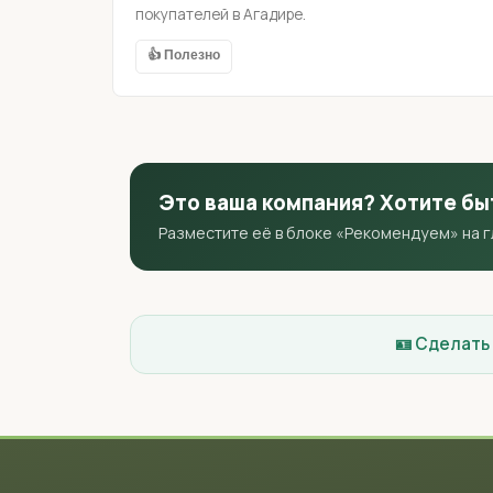
покупателей в Агадире.
👍 Полезно
Это ваша компания? Хотите бы
Разместите её в блоке «Рекомендуем» на 
🪪 Сделать