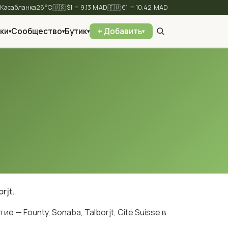
⛅
26°C
🇺🇸 $1 = 9.13 MAD
🇪🇺 €1 = 10.42 MAD
ки
Сообщество
Бутик
+ Добавить
▾
▾
▾
▾
✕
Найти
rjt.
 — Founty, Sonaba, Talborjt, Cité Suisse в