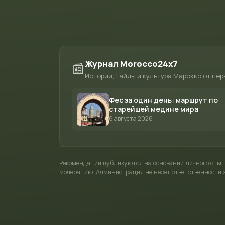
Журнал Morocco24x7
📰
Истории, гайды и культура Марокко от пер
Фес за один день: маршрут по
старейшей медине мира
6 августа 2026
Рекомендации публикуются на основании личного опыт
модерацию. Администрация не несёт ответственности з