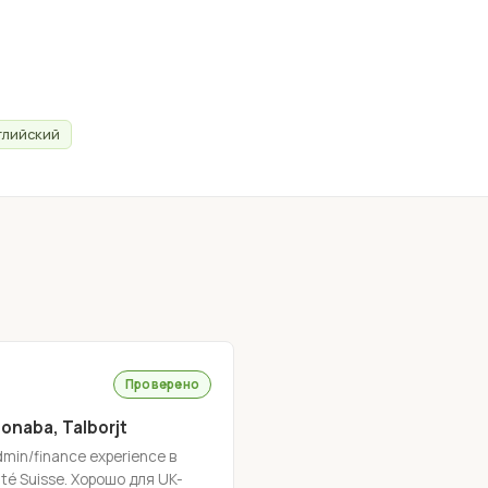
глийский
Проверено
onaba, Talborjt
min/finance experience в
ité Suisse. Хорошо для UK-