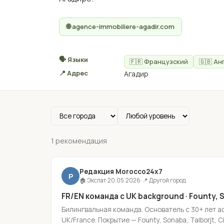
🌐 agence-immobiliere-agadir.com
🗣 Языки
🇫🇷 Французский
🇬🇧 Ан
📍 Адрес
Агадир
1 рекомендация
Редакция Morocco24x7
Р
🏠 Экспат
·
20.05.2026
·
📍 Другой город
FR/EN команда с UK background · Founty, S
Билингвальная команда. Основатель с 30+ лет ad
UK/France. Покрытие — Founty, Sonaba, Talborjt, C