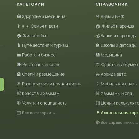
КАТЕГОРИИ
СПРАВОЧНИК
🏥 Здоровье и медицина
🛂 Визы и ВНЖ
👨‍👩‍👧 Семья и дети
🏠 Жильё и аренда
🏠 Жильё и быт
💰 Банки и переводы
🧳 Путешествия и туризм
🏫 Школы и детсады
💼 Работа и бизнес
🏥 Медицина
🍽 Рестораны и кафе
⚖️ Юристы и докумен
🏨 Отели и размещение
🚗 Аренда авто
🎉 Развлечения и ночная жизнь
📱 Мобильная связь
🧖 Красота и хаммам
💆 Хаммамы и спа
🎯 Услуги и специалисты
🧮 Цены и калькулят
🗂 Все категории →
🍷 Алкогольная кар
📚 Все справочники →