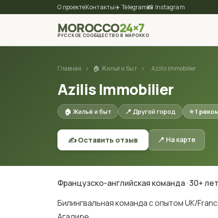
О проекте
Контакты
✈️ Telegram
📸 Instagram
MOROCCO
24×7
РУССКОЕ СООБЩЕСТВО В МАРОККО
Главная
›
🏠 Жильё и быт
›
Azilis Immobilier
Azilis Immobilier
🏠 Жильё и быт
📍 Другой город
⭐ 1 рек
✍️ Оставить отзыв
📍 На карте
Французско-английская команда · 30+ лет a
Билингвальная команда с опытом UK/France 
Агадире.