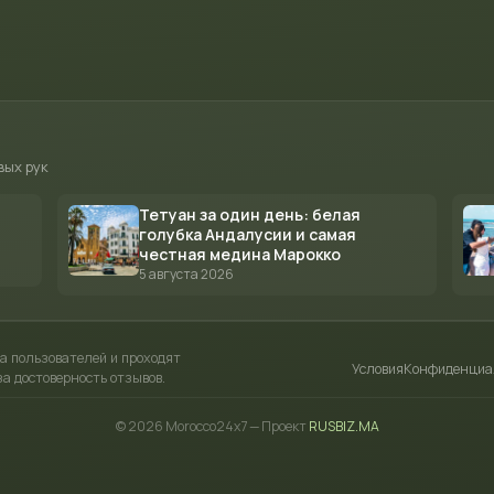
вых рук
Тетуан за один день: белая
голубка Андалусии и самая
честная медина Марокко
5 августа 2026
а пользователей и проходят
Условия
Конфиденциа
а достоверность отзывов.
© 2026 Morocco24x7 — Проект
RUSBIZ.MA