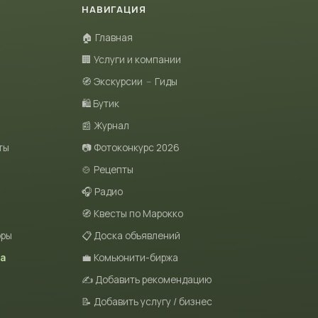
НАВИГАЦИЯ
🏠 Главная
🏢 Услуги и компании
🧭 Экскурсии
–
Гиды
🛍 Бутик
📰 Журнал
ты
📷 Фотоконкурс 2026
🍲 Рецепты
🎧 Радио
🧭 Квесты по Марокко
оры
📋 Доска объявлений
та
💼 Комьюнити-биржа
✍️ Добавить рекомендацию
📝 Добавить услугу / бизнес