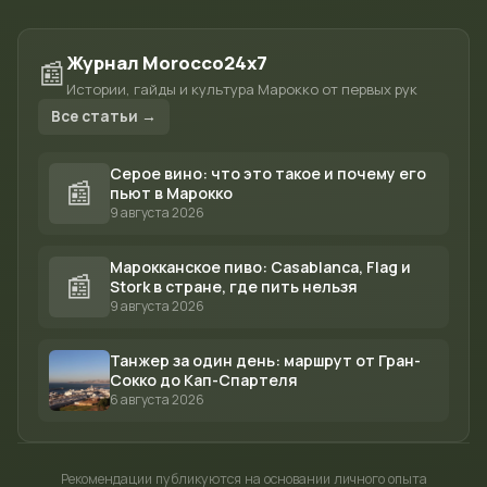
Журнал Morocco24x7
📰
Истории, гайды и культура Марокко от первых рук
Все статьи →
Серое вино: что это такое и почему его
📰
пьют в Марокко
9 августа 2026
Марокканское пиво: Casablanca, Flag и
📰
Stork в стране, где пить нельзя
9 августа 2026
Танжер за один день: маршрут от Гран-
Сокко до Кап-Спартеля
6 августа 2026
Рекомендации публикуются на основании личного опыта