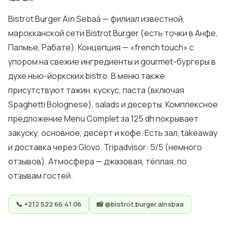
Bistrot Burger Aïn Sebaâ — филиал известной
марокканской сети Bistrot Burger (есть точки в Анфе,
Палмье, Рабате). Концепция — «french touch» с
упором на свежие ингредиенты и gourmet-бургеры в
духе нью-йоркских bistro. В меню также
присутствуют тажин, кускус, паста (включая
Spaghetti Bolognese), salads и десерты. Комплексное
предложение Menu Complet за 125 dh покрывает
закуску, основное, десерт и кофе. Есть зал, takeaway
и доставка через Glovo. Tripadvisor: 5/5 (немного
отзывов). Атмосфера — джазовая, тёплая, по
отзывам гостей.
📞 +212 522 66 41 06
📸 @bistrot.burger.ainsbaa