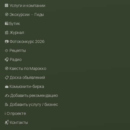
🏢 Услуги и компании
🧭 Экскурсии
–
Гиды
🛍 Бутик
📰 Журнал
📷 Фотоконкурс 2026
🍲 Рецепты
🎧 Радио
🧭 Квесты по Марокко
📋 Доска объявлений
💼 Комьюнити-биржа
✍️ Добавить рекомендацию
📝 Добавить услугу / бизнес
ℹ️ О проекте
📬 Контакты