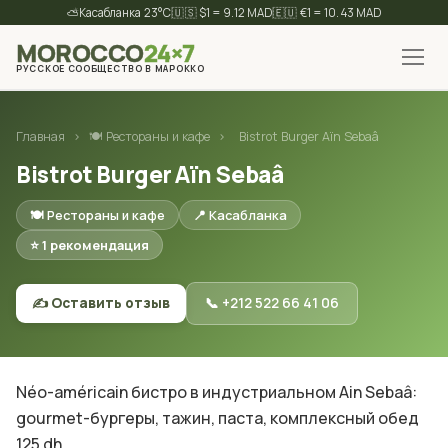
⛅
23°C
🇺🇸 $1 = 9.12 MAD
🇪🇺 €1 = 10.43 MAD
MOROCCO
24×7
РУССКОЕ СООБЩЕСТВО В МАРОККО
✕
Найти
Главная
›
🍽 Рестораны и кафе
›
Bistrot Burger Aïn Sebaâ
Bistrot Burger Aïn Sebaâ
🍽 Рестораны и кафе
📍 Касабланка
⭐ 1 рекомендация
✍️ Оставить отзыв
📞 +212 522 66 41 06
Néo-américain бистро в индустриальном Аin Sebaâ:
gourmet-бургеры, тажин, паста, комплексный обед
125 dh.