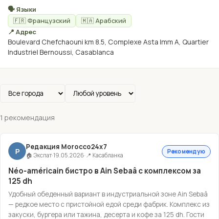
🗣 Языки
🇫🇷 Французский
🇲🇦 Арабский
📍 Адрес
Boulevard Chefchaouni km 8.5, Complexe Asta Imm A, Quartier
Industriel Bernoussi, Casablanca
1 рекомендация
Редакция Morocco24x7
Р
Рекомендую
🏠 Экспат
·
19.05.2026
·
📍 Касабланка
Néo-américain бистро в Аin Sebaâ с комплексом за
125 dh
Удобный обеденный вариант в индустриальной зоне Аin Sebaâ
— редкое место с пристойной едой среди фабрик. Комплекс из
закуски, бургера или тажина, десерта и кофе за 125 dh. Гости