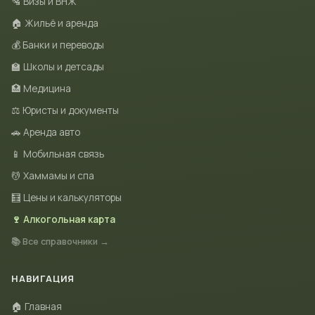
🛂 Визы и ВНЖ
🏠 Жильё и аренда
💰 Банки и переводы
🏫 Школы и детсады
🏥 Медицина
⚖️ Юристы и документы
🚗 Аренда авто
📱 Мобильная связь
💆 Хаммамы и спа
🧮 Цены и калькуляторы
🍷 Алкогольная карта
📚 Все справочники →
НАВИГАЦИЯ
🏠 Главная