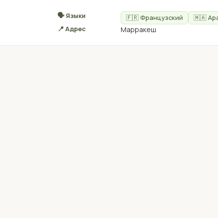
🗣 Языки
🇫🇷 Французский
🇲🇦 Ар
📍 Адрес
Марракеш