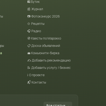
🛍 Бутик
📰 Журнал
ты
📷 Фотоконкурс 2026
🍲 Рецепты
🎧 Радио
🧭 Квесты по Марокко
оры
📋 Доска объявлений
та
💼 Комьюнити-биржа
✍️ Добавить рекомендацию
📝 Добавить услугу / бизнес
ℹ️ О проекте
📬 Контакты
Все статьи →