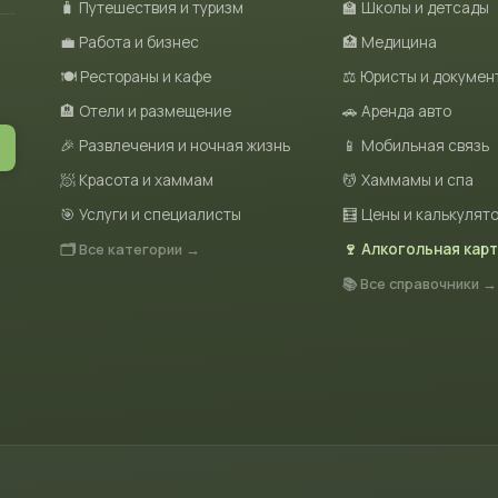
🧳 Путешествия и туризм
🏫 Школы и детсады
💼 Работа и бизнес
🏥 Медицина
🍽 Рестораны и кафе
⚖️ Юристы и докумен
🏨 Отели и размещение
🚗 Аренда авто
🎉 Развлечения и ночная жизнь
📱 Мобильная связь
🧖 Красота и хаммам
💆 Хаммамы и спа
🎯 Услуги и специалисты
🧮 Цены и калькулят
🗂 Все категории →
🍷 Алкогольная кар
📚 Все справочники →