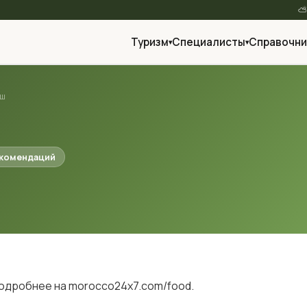
Туризм
Специалисты
Справочни
▾
▾
еш
екомендаций
подробнее на morocco24x7.com/food.