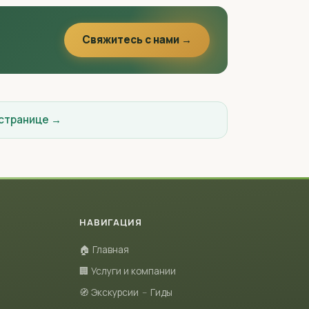
Свяжитесь с нами →
 странице →
НАВИГАЦИЯ
🏠 Главная
🏢 Услуги и компании
🧭 Экскурсии
–
Гиды