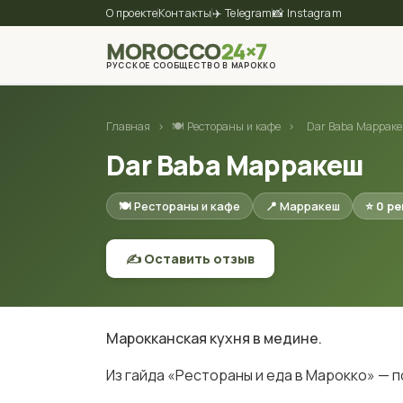
О проекте
Контакты
✈️ Telegram
📸 Instagram
MOROCCO
24×7
РУССКОЕ СООБЩЕСТВО В МАРОККО
Главная
›
🍽 Рестораны и кафе
›
Dar Baba Маррак
Dar Baba Марракеш
🍽 Рестораны и кафе
📍 Марракеш
⭐ 0 р
✍️ Оставить отзыв
Марокканская кухня в медине.
Из гайда «Рестораны и еда в Марокко» — 