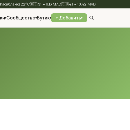
⛅
22°C
🇺🇸 $1 = 9.13 MAD
🇪🇺 €1 = 10.42 MAD
ки
Сообщество
Бутик
+ Добавить
▾
▾
▾
▾
✕
Найти