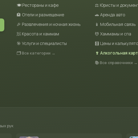
🍽 Рестораны и кафе
⚖️ Юристы и докумен
🏨 Отели и размещение
🚗 Аренда авто
🎉 Развлечения и ночная жизнь
📱 Мобильная связь
🧖 Красота и хаммам
💆 Хаммамы и спа
🎯 Услуги и специалисты
🧮 Цены и калькулят
🗂 Все категории →
🍷 Алкогольная кар
📚 Все справочники →
вых рук