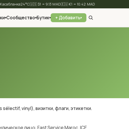
⛅
24°C
🇺🇸 $1 = 9.13 MAD
🇪🇺 €1 = 10.42 MAD
ки
Сообщество
Бутик
+ Добавить
▾
▾
▾
▾
✕
Найти
lectif, vinyl), визитки, флаги, этикетки.
дическое лицо: Fast Service Maroc, ICE