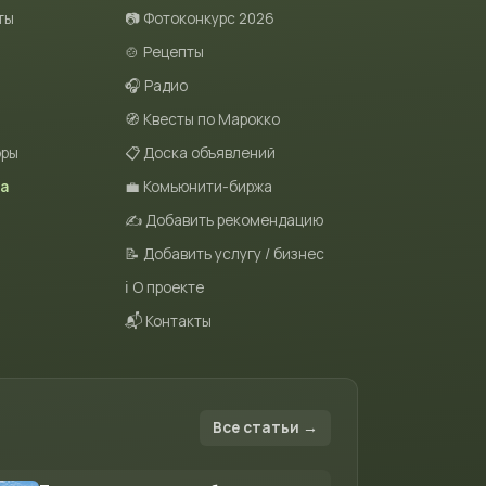
ты
📷 Фотоконкурс 2026
🍲 Рецепты
🎧 Радио
🧭 Квесты по Марокко
оры
📋 Доска объявлений
та
💼 Комьюнити-биржа
✍️ Добавить рекомендацию
📝 Добавить услугу / бизнес
ℹ️ О проекте
📬 Контакты
Все статьи →