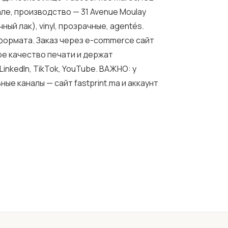
Сале, производство — 31 Avenue Moulay
ный лак), vinyl, прозрачные, agentés.
 формата. Заказ через e-commerce сайт
ое качество печати и держат
inkedIn, TikTok, YouTube. ВАЖНО: у
е каналы — сайт fastprint.ma и аккаунт