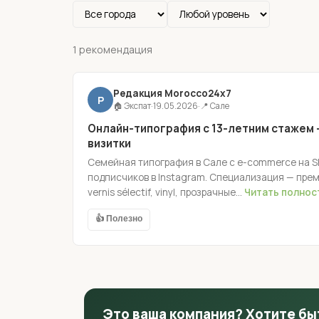
1 рекомендация
Редакция Morocco24x7
Р
🏠 Экспат
·
19.05.2026
·
📍 Сале
Онлайн-типография с 13-летним стажем —
визитки
Семейная типография в Сале с e-commerce на Sho
подписчиков в Instagram. Специализация — прем
vernis sélectif, vinyl, прозрачные...
Читать полно
👍 Полезно
Это ваша компания? Хотите бы