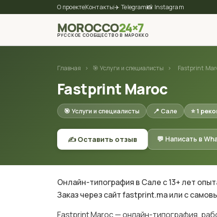
О проекте
Контакты
✈️ Telegram
📸 Instagram
MOROCCO
24×7
РУССКОЕ СООБЩЕСТВО В МАРОККО
Главная
›
🎯 Услуги и специалисты
›
Fastprint Mar
Fastprint Maroc
🎯 Услуги и специалисты
📍 Сале
⭐ 1 рек
✍️ Оставить отзыв
💬 Написать в Wh
Онлайн-типография в Сале с 13+ лет опыта.
Заказ через сайт fastprint.ma или с самов
Fastprint Maroc — онлайн-типография, раб