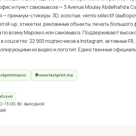
 офис и пункт самовывоза — 3 Avenue Moulay Abdelhafid в 
ия — премиум-стикеры: 3D, золотые, vernis sélectif (выбороч
/roll-up, этикетки, рекламные объекты, печать большого
вка по всему Марокко или самовывоз. Поддерживают высок
соцсетях: 22 900 подписчиков в Instagram, активные FB, L
опирующими их видео и логотип. Единственные официальны
astprintmaroc
🌐 www.fastprint.ma
абский
0–13:00. Вс: выходной.
alé