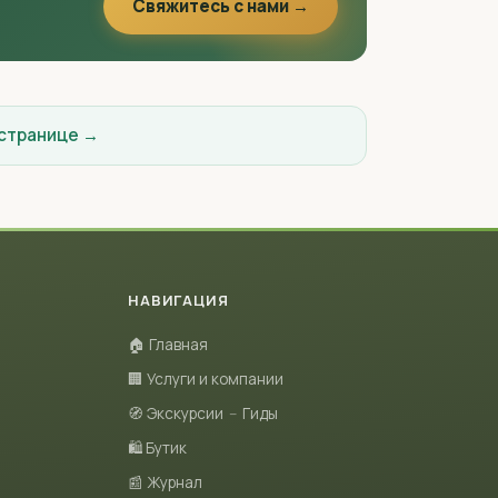
Свяжитесь с нами →
 странице →
НАВИГАЦИЯ
🏠 Главная
🏢 Услуги и компании
🧭 Экскурсии
–
Гиды
🛍 Бутик
📰 Журнал