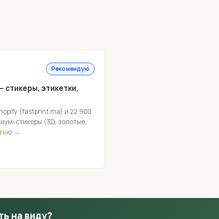
Рекомендую
 стикеры, этикетки,
pify (fastprint.ma) и 22 900
иум-стикеры (3D, золотые,
стью →
ть на виду?