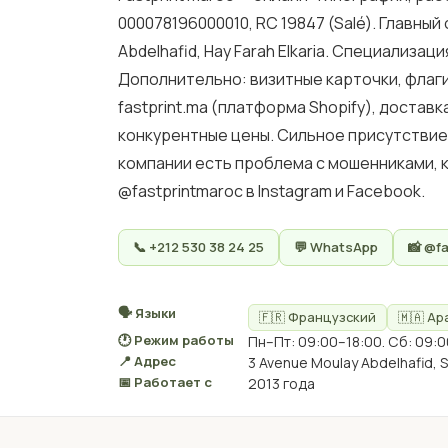
000078196000010, RC 19847 (Salé). Главный
Abdelhafid, Hay Farah Elkaria. Специализац
Дополнительно: визитные карточки, флаги
fastprint.ma (платформа Shopify), доста
конкурентные цены. Сильное присутствие в 
компании есть проблема с мошенниками, к
@fastprintmaroc в Instagram и Facebook.
📞 +212 530 38 24 25
💬 WhatsApp
📸 @f
🗣 Языки
🇫🇷 Французский
🇲🇦 Ар
🕐 Режим работы
Пн–Пт: 09:00–18:00. Сб: 09:0
📍 Адрес
3 Avenue Moulay Abdelhafid, S
📅 Работает с
2013 года