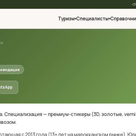
Туризм
Специалисты
Справочни
▾
▾
oc
омендация
atsApp
 Специализация — премиум-стикеры (3D, золотые, vernis sé
ывозом.
отающая с 2013 года (13+ лет на марокканском рынке). Юри