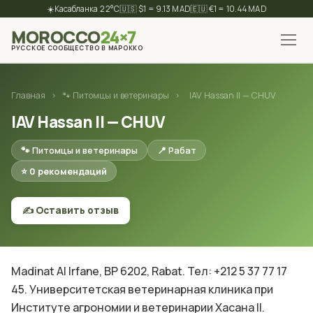
☀️
22°C
🇺🇸 $1 = 9.13 MAD
🇪🇺 €1 = 10.44 MAD
MOROCCO
24×7
РУССКОЕ СООБЩЕСТВО В МАРОККО
✕
Найти
Главная
›
🐾 Питомцы и ветеринары
›
IAV Hassan II — CHUV
IAV Hassan II — CHUV
🐾 Питомцы и ветеринары
📍 Рабат
⭐ 0 рекомендаций
✍️ Оставить отзыв
Madinat Al Irfane, BP 6202, Rabat. Тел: +212 5 37 77 17
45. Университетская ветеринарная клиника при
Институте агрономии и ветеринарии Хасана II.