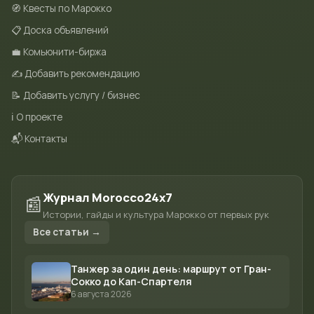
🧭 Квесты по Марокко
📋 Доска объявлений
💼 Комьюнити-биржа
✍️ Добавить рекомендацию
📝 Добавить услугу / бизнес
ℹ️ О проекте
📬 Контакты
Журнал Morocco24x7
📰
Истории, гайды и культура Марокко от первых рук
Все статьи →
Танжер за один день: маршрут от Гран-
Сокко до Кап-Спартеля
6 августа 2026