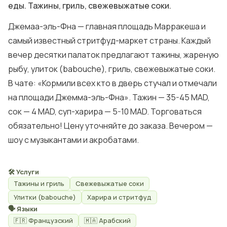
еды. Тажины, гриль, свежевыжатые соки.
Джемаа-эль-Фна — главная площадь Марракеша и
самый известный стритфуд-маркет страны. Каждый
вечер десятки палаток предлагают тажины, жареную
рыбу, улиток (babouche), гриль, свежевыжатые соки.
В чате: «Кормили всех кто в дверь стучал и отмечали
на площади Джемма-эль-Фна». Тажин — 35-45 MAD,
сок — 4 MAD, суп-харира — 5-10 MAD. Торговаться
обязательно! Цену уточняйте до заказа. Вечером —
шоу с музыкантами и акробатами.
🛠 Услуги
Тажины и гриль
Свежевыжатые соки
Улитки (babouche)
Харира и стритфуд
🗣 Языки
🇫🇷 Французский
🇲🇦 Арабский