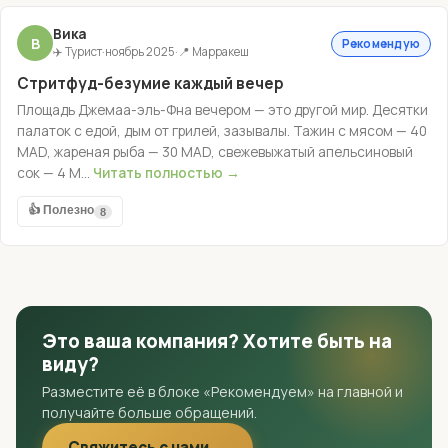
Вика
В
Рекомендую
✈️ Турист
·
ноябрь 2025
·
📍 Марракеш
Стритфуд-безумие каждый вечер
Площадь Джемаа-эль-Фна вечером — это другой мир. Десятки
палаток с едой, дым от грилей, зазывалы. Тажин с мясом — 40
MAD, жареная рыба — 30 MAD, свежевыжатый апельсиновый
сок — 4 M...
Читать полностью →
👍 Полезно
8
Это ваша компания? Хотите быть на
виду?
Разместите её в блоке «Рекомендуем» на главной и
получайте больше обращений.
Свяжитесь с нами →