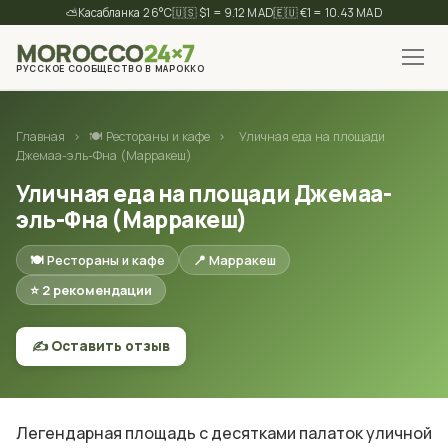
⛅
26°C
🇺🇸 $1 = 9.12 MAD
🇪🇺 €1 = 10.43 MAD
MOROCCO
24×7
РУССКОЕ СООБЩЕСТВО В МАРОККО
✕
Найти
Главная
›
🍽 Рестораны и кафе
›
Уличная еда на площади
Джемаа-эль-Фна (Марракеш)
Уличная еда на площади Джемаа-
эль-Фна (Марракеш)
🍽 Рестораны и кафе
📍 Марракеш
⭐ 2 рекомендации
✍️ Оставить отзыв
Легендарная площадь с десятками палаток уличной