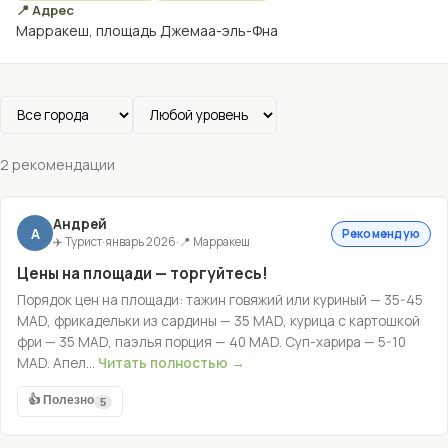
📍 Адрес
Марракеш, площадь Джемаа-эль-Фна
2 рекомендации
Андрей
А
Рекомендую
✈️ Турист
·
январь 2026
·
📍 Марракеш
Цены на площади — торгуйтесь!
Порядок цен на площади: тажин говяжий или куриный — 35-45
MAD, фрикадельки из сардины — 35 MAD, курица с картошкой
фри — 35 MAD, паэлья порция — 40 MAD. Суп-харира — 5-10
MAD. Апел...
Читать полностью →
👍 Полезно
5