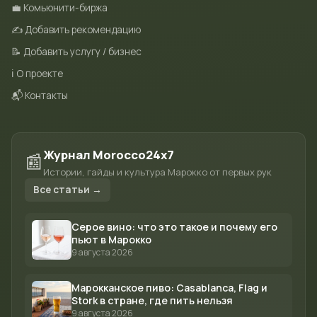
💼 Комьюнити-биржа
✍️ Добавить рекомендацию
📝 Добавить услугу / бизнес
ℹ️ О проекте
📬 Контакты
Журнал Morocco24x7
📰
Истории, гайды и культура Марокко от первых рук
Все статьи →
Серое вино: что это такое и почему его
пьют в Марокко
9 августа 2026
Марокканское пиво: Casablanca, Flag и
Stork в стране, где пить нельзя
9 августа 2026