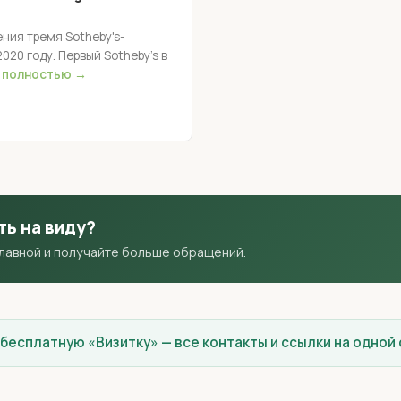
ения тремя Sotheby's-
020 году. Первый Sotheby's в
 полностью →
ть на виду?
главной и получайте больше обращений.
 бесплатную «Визитку» — все контакты и ссылки на одной