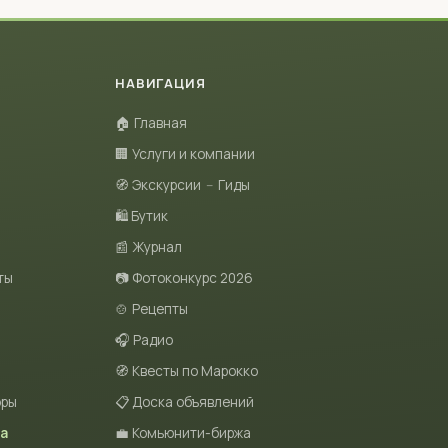
НАВИГАЦИЯ
🏠 Главная
🏢 Услуги и компании
🧭 Экскурсии
–
Гиды
🛍 Бутик
📰 Журнал
ты
📷 Фотоконкурс 2026
🍲 Рецепты
🎧 Радио
🧭 Квесты по Марокко
оры
📋 Доска объявлений
та
💼 Комьюнити-биржа