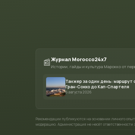
Журнал Morocco24x7
📰
Истории, гайды и культура Марокко от пер
Танжер за один день: маршрут 
Гран-Сокко до Кап-Спартеля
6 августа 2026
Рекомендации публикуются на основании личного опыт
модерацию. Администрация не несёт ответственности з