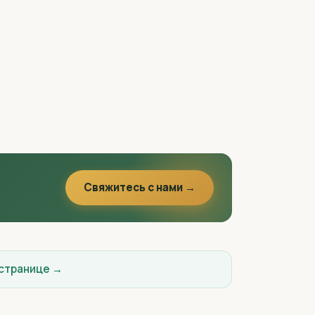
Свяжитесь с нами →
 странице →