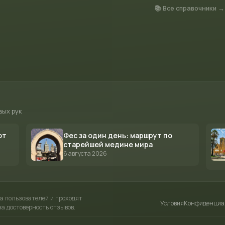
📚 Все справочники →
вых рук
от
Фес за один день: маршрут по
старейшей медине мира
6 августа 2026
а пользователей и проходят
Условия
Конфиденциа
а достоверность отзывов.