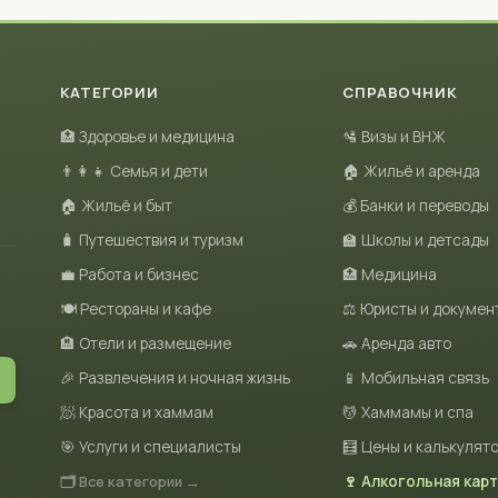
КАТЕГОРИИ
СПРАВОЧНИК
🏥 Здоровье и медицина
🛂 Визы и ВНЖ
👨‍👩‍👧 Семья и дети
🏠 Жильё и аренда
🏠 Жильё и быт
💰 Банки и переводы
🧳 Путешествия и туризм
🏫 Школы и детсады
💼 Работа и бизнес
🏥 Медицина
🍽 Рестораны и кафе
⚖️ Юристы и докумен
🏨 Отели и размещение
🚗 Аренда авто
🎉 Развлечения и ночная жизнь
📱 Мобильная связь
🧖 Красота и хаммам
💆 Хаммамы и спа
🎯 Услуги и специалисты
🧮 Цены и калькулят
🗂 Все категории →
🍷 Алкогольная кар