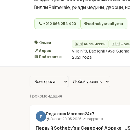
Виллы Palmeraie, риады медины, дворцы, и
📞 +212 666 254 420
🌐 sothebysrealty.ma
🗣 Языки
🇬🇧 Английский
🇫🇷 Фра
📍 Адрес
Villa n°8, Bab Ighli / Ave Gu
📅 Работает с
2021 года
1 рекомендация
Редакция Morocco24x7
Р
🏠 Экспат
·
20.05.2026
·
📍 Марракеш
Первый Sotheby's в Северной Африке · US