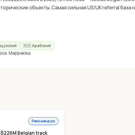
сторические объекты. Самая сильная US/UK referral база н
нцузский
🇲🇦 Арабский
emassa, Марракеш
Рекомендую
$226M Belgian track