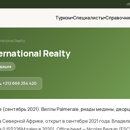
Туризм
Специалисты
Справочни
▾
▾
national Realty
ernational Realty
ндация
 +212 666 254 420
 (сентябрь 2021). Виллы Palmeraie, риады медины, двор
y в Северной Африке, открыт в сентябре 2021 года. Владеле
(US$226M sales в 2020). Office head — Nicolas Beguin (ESC