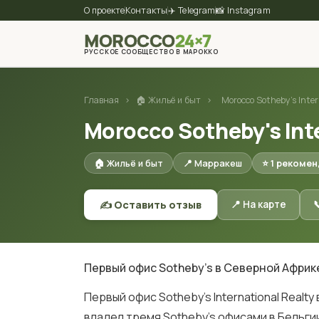
О проекте
Контакты
✈️ Telegram
📸 Instagram
MOROCCO
24×7
РУССКОЕ СООБЩЕСТВО В МАРОККО
Главная
›
🏠 Жильё и быт
›
Morocco Sotheby's Inter
Morocco Sotheby's Int
🏠 Жильё и быт
📍 Марракеш
⭐ 1 рекоме
✍️ Оставить отзыв
📍 На карте

Первый офис Sotheby's в Северной Африке
Первый офис Sotheby's International Realt
владел тремя Sotheby's офисами в Бельгии 