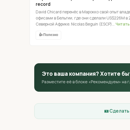
record
David Chicard перенёс в Марокко свой опыт влад
офисами в Бельгии, где они сделали US$226M в 2
Северной Африке. Nicolas Beguin (ESCP)...
Читать
👍 Полезно
Это ваша компания? Хотите бы
Разместите её в блоке «Рекомендуем» на 
🪪 Сделать