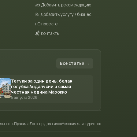
✍️ Добавить рекомендацию
📝 Добавить услугу / бизнес
ℹ️ О проекте
📬 Контакты
Все статьи →
Тетуан за один день: белая
голубка Андалусии и самая
честная медина Марокко
5 августа 2026
льность
Правила
Договор для гидов
Условия для туристов