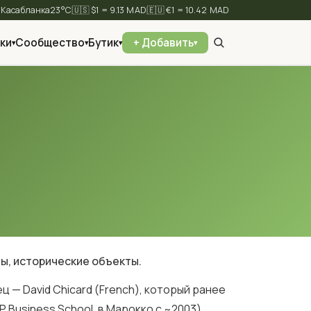
⛅
23°C
🇺🇸 $1 = 9.13 MAD
🇪🇺 €1 = 10.42 MAD
ки
Сообщество
Бутик
+ Добавить
▾
▾
▾
▾
✕
Найти
цы, исторические объекты.
ц — David Chicard (French), который ранее
P Business School, в Марокко с ~2003).