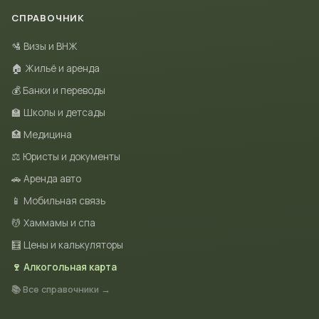
СПРАВОЧНИК
🛂 Визы и ВНЖ
🏠 Жильё и аренда
💰 Банки и переводы
🏫 Школы и детсады
🏥 Медицина
⚖️ Юристы и документы
🚗 Аренда авто
📱 Мобильная связь
💆 Хаммамы и спа
🧮 Цены и калькуляторы
🍷 Алкогольная карта
📚 Все справочники →