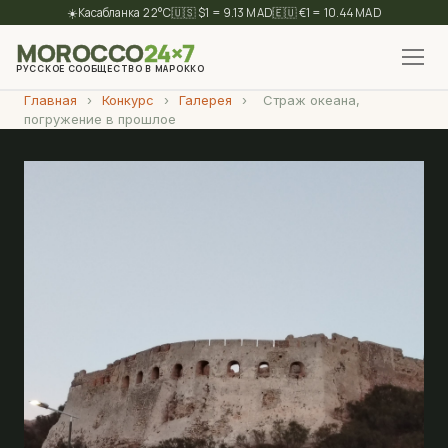
☀️
22°C
🇺🇸 $1 = 9.13 MAD
🇪🇺 €1 = 10.44 MAD
MOROCCO
24×7
РУССКОЕ СООБЩЕСТВО В МАРОККО
Главная
›
Конкурс
›
Галерея
›
Страж океана,
✕
Найти
погружение в прошлое