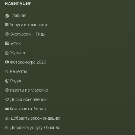
НАВИГАЦИЯ
🏠 Главная
🏢 Услуги и компании
🧭 Экскурсии
–
Гиды
🛍 Бутик
📰 Журнал
📷 Фотоконкурс 2026
🍲 Рецепты
🎧 Радио
🧭 Квесты по Марокко
📋 Доска объявлений
💼 Комьюнити-биржа
✍️ Добавить рекомендацию
📝 Добавить услугу / бизнес