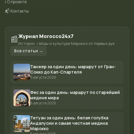
ℹ️ О проекте
📬 Контакты
Журнал Morocco24x7
📰
Истории, гайды и культура Марокко от первых рук
Все статьи →
Танжер за один день: маршрут от Гран-
Сокко до Кап-Спартеля
6 августа 2026
Фес за один день: маршрут по старейшей
медине мира
6 августа 2026
Тетуан за один день: белая голубка
Андалусии и самая честная медина
Марокко
5 августа 2026