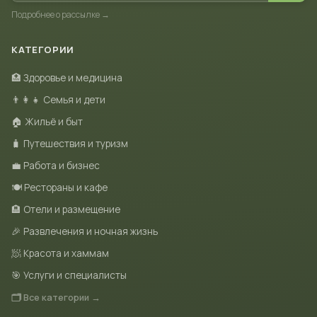
Подробнее о рассылке →
КАТЕГОРИИ
🏥 Здоровье и медицина
👨‍👩‍👧 Семья и дети
🏠 Жильё и быт
🧳 Путешествия и туризм
💼 Работа и бизнес
🍽 Рестораны и кафе
🏨 Отели и размещение
🎉 Развлечения и ночная жизнь
🧖 Красота и хаммам
🎯 Услуги и специалисты
🗂 Все категории →