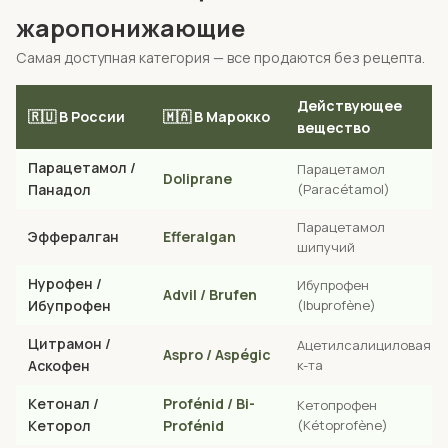
жаропонижающие
Самая доступная категория — все продаются без рецепта.
Действующее
🇷🇺 В России
🇲🇦 В Марокко
вещество
Парацетамол /
Парацетамол
Doliprane
Панадол
(Paracétamol)
Парацетамол
Эффералган
Efferalgan
шипучий
Нурофен /
Ибупрофен
Advil / Brufen
Ибупрофен
(Ibuprofène)
Цитрамон /
Ацетилсалициловая
Aspro / Aspégic
Аскофен
к-та
Кетонал /
Profénid / Bi-
Кетопрофен
Кеторол
Profénid
(Kétoprofène)