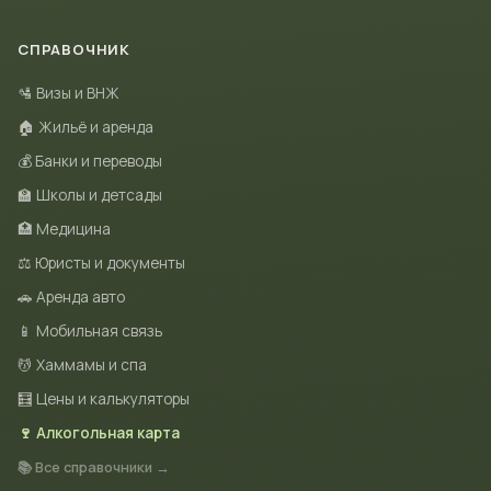
СПРАВОЧНИК
🛂 Визы и ВНЖ
🏠 Жильё и аренда
💰 Банки и переводы
🏫 Школы и детсады
🏥 Медицина
⚖️ Юристы и документы
🚗 Аренда авто
📱 Мобильная связь
💆 Хаммамы и спа
🧮 Цены и калькуляторы
🍷 Алкогольная карта
📚 Все справочники →