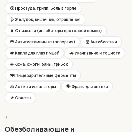
🤧 Простуда, грипп, боль в горле
🩺 Желудок, кишечник, отравления
💉 От изжоги (ингибиторы протонной помпы)
🌸 Антигистаминные (аллергия)
🧬 Антибиотики
👁️ Капли для глаз и ушей
🚗 Укачивание и тошнота
☀️ Кожа: ожоги, раны, грибок
🍽️ Пищеварительные ферменты
🫁 Астма и ингаляторы
🗣️ Фразы для аптеки
📌 Советы
💊
Обезболивающие и