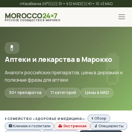
⛅
26°C
🇺🇸 $1 = 9.12 MAD
🇪🇺 €1 = 10.43 MAD
MOROCCO
24×7
РУССКОЕ СООБЩЕСТВО В МАРОККО
✕
Найти
💊
Аптеки и лекарства в Марокко
Аналоги российских препаратов, цены в дирхамах и
полезные фразы для аптеки
50+ препаратов
11 категорий
Цены в MAD
⚕️ Обзор
⚕️ СЕМЕЙСТВО «ЗДОРОВЬЕ И МЕДИЦИНА»:
🏥 Клиники и госпитали
🚑 Экстренная
🔬 Специалисты