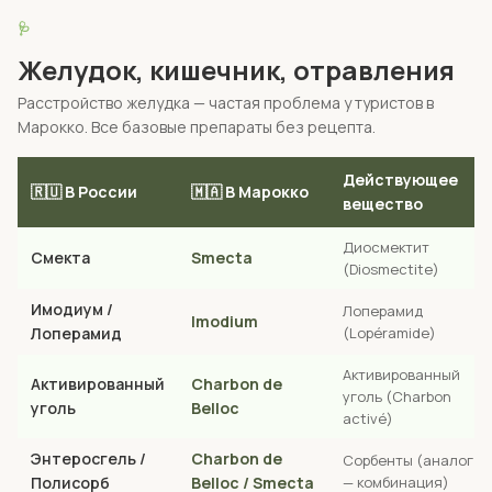
🩺
Желудок, кишечник, отравления
Расстройство желудка — частая проблема у туристов в
Марокко. Все базовые препараты без рецепта.
Действующее
🇷🇺 В России
🇲🇦 В Марокко
вещество
Диосмектит
Смекта
Smecta
(Diosmectite)
Имодиум /
Лоперамид
Imodium
Лоперамид
(Lopéramide)
Активированный
Активированный
Charbon de
уголь (Charbon
уголь
Belloc
activé)
Энтеросгель /
Charbon de
Сорбенты (аналог
Полисорб
Belloc / Smecta
— комбинация)