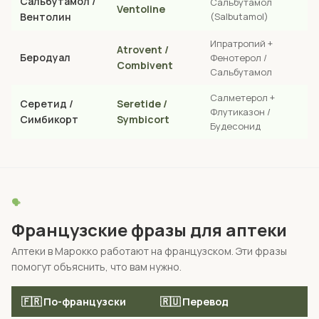
Сальбутамол /
Сальбутамол
Ventoline
Вентолин
(Salbutamol)
Ипратропий +
Atrovent /
Беродуал
Фенотерол /
Combivent
Сальбутамол
Салметерол +
Серетид /
Seretide /
Флутиказон /
Симбикорт
Symbicort
Будесонид
🗣️
Французские фразы для аптеки
Аптеки в Марокко работают на французском. Эти фразы
помогут объяснить, что вам нужно.
🇫🇷 По-французски
🇷🇺 Перевод