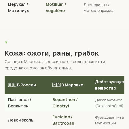
Церукал /
Motilium /
Домперидон /
Мотилиум
Vogalène
Мéтоклопрамид
☀️
Кожа: ожоги, раны, грибок
Солнце в Марокко агрессивное — солнцезащита и
средства от ожогов обязательны.
Действующее
🇷🇺 В России
🇲🇦 В Марокко
вещество
Пантенол /
Bepanthen /
Декспантенол
Бепантен
Cicatryl
(Dexpanthénol)
Fucidine /
Фузидовая к-та /
Левомеколь
Bactroban
Мупироцин