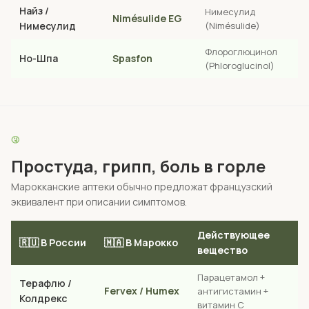
Найз /
Нимесулид
Nimésulide EG
Нимесулид
(Nimésulide)
Флороглюцинол
Но-Шпа
Spasfon
(Phloroglucinol)
🤧
Простуда, грипп, боль в горле
Марокканские аптеки обычно предложат французский
эквивалент при описании симптомов.
Действующее
🇷🇺 В России
🇲🇦 В Марокко
вещество
Парацетамол +
Терафлю /
Fervex / Humex
антигистамин +
Колдрекс
витамин C