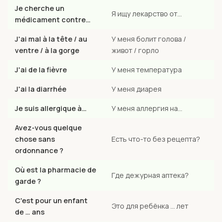
Je cherche un
Я ищу лекарство от…
médicament contre…
J'ai mal à la tête / au
У меня болит голова /
ventre / à la gorge
живот / горло
J'ai de la fièvre
У меня температура
J'ai la diarrhée
У меня диарея
Je suis allergique à…
У меня аллергия на…
Avez-vous quelque
chose sans
Есть что-то без рецепта?
ordonnance ?
Où est la pharmacie de
Где дежурная аптека?
garde ?
C'est pour un enfant
Это для ребёнка … лет
de … ans