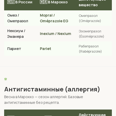
🇷🇺 В России
🇲🇦 В Марокко
вещество
Омез /
Mopral /
Омепразол
Омепразол
Oméprazole EG
(Oméprazole)
Нексиум /
Эзомепразол
Inexium / Nexium
Эманера
(Ésoméprazole)
Рабепразол
Париет
Pariet
(Rabéprazole)
🌸
Антигистаминные (аллергия)
Весна в Марокко — сезон аллергий. Базовые
антигистаминные без рецепта.
Действующее