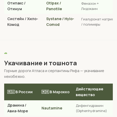
Отипакс /
Otipax /
Феназон +
Отинум
Panotile
Лидокаин
Систейн / Хило-
Systane / Hylo-
Гиалуронат натрия
Комод
Comod
/ полимеры
🚗
Укачивание и тошнота
Горные дороги Атласа и серпантины Рифа — укачивание
неизбежно.
Действующее
🇷🇺 В России
🇲🇦 В Марокко
вещество
Драмина /
Дифенгидрамин
Nautamine
Авиа-Море
(Diphenhydramine)