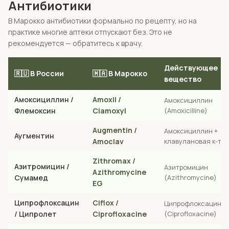
Антибиотики
В Марокко антибиотики формально по рецепту, но на
практике многие аптеки отпускают без. Это не
рекомендуется — обратитесь к врачу.
Действующее
🇷🇺 В России
🇲🇦 В Марокко
вещество
Амоксициллин /
Amoxil /
Амоксициллин
Флемоксин
Clamoxyl
(Amoxicilline)
Augmentin /
Амоксициллин +
Аугментин
Amoclav
клавулановая к-та
Zithromax /
Азитромицин /
Азитромицин
Azithromycine
Сумамед
(Azithromycine)
EG
Ципрофлоксацин
Ciflox /
Ципрофлоксацин
/ Ципролет
Ciprofloxacine
(Ciprofloxacine)