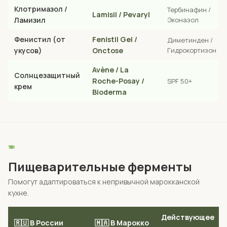
Клотримазол /
Тербинафин /
Lamisil / Pevaryl
Ламизил
Эконазол
Фенистил (от
Fenistil Gel /
Диметинден /
укусов)
Onctose
Гидрокортизон
Avène / La
Солнцезащитный
Roche-Posay /
SPF 50+
крем
Bioderma
🍽️
Пищеварительные ферменты
Помогут адаптироваться к непривычной марокканской
кухне.
Действующее
🇷🇺 В России
🇲🇦 В Марокко