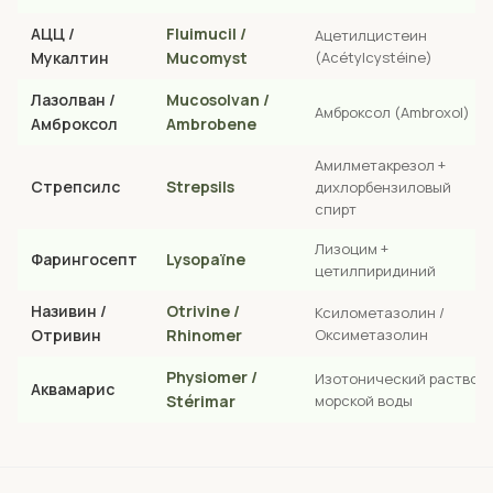
АЦЦ /
Fluimucil /
Ацетилцистеин
Мукалтин
Mucomyst
(Acétylcystéine)
Лазолван /
Mucosolvan /
Амброксол (Ambroxol)
Амброксол
Ambrobene
Амилметакрезол +
Стрепсилс
Strepsils
дихлорбензиловый
спирт
Лизоцим +
Фарингосепт
Lysopaïne
цетилпиридиний
Називин /
Otrivine /
Ксилометазолин /
Отривин
Rhinomer
Оксиметазолин
Physiomer /
Изотонический раствор
Аквамарис
Stérimar
морской воды