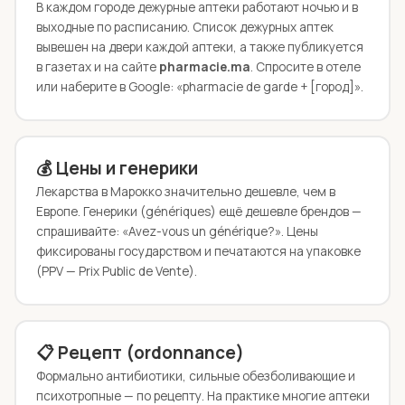
В каждом городе дежурные аптеки работают ночью и в
выходные по расписанию. Список дежурных аптек
вывешен на двери каждой аптеки, а также публикуется
в газетах и на сайте
pharmacie.ma
. Спросите в отеле
или наберите в Google: «pharmacie de garde + [город]».
💰 Цены и генерики
Лекарства в Марокко значительно дешевле, чем в
Европе. Генерики (génériques) ещё дешевле брендов —
спрашивайте: «Avez-vous un générique?». Цены
фиксированы государством и печатаются на упаковке
(PPV — Prix Public de Vente).
📋 Рецепт (ordonnance)
Формально антибиотики, сильные обезболивающие и
психотропные — по рецепту. На практике многие аптеки