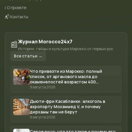
ℹ️ О проекте
📬 Контакты
Журнал Morocco24x7
📰
Истории, гайды и культура Марокко от первых рук
Все статьи →
Что привезти из Марокко: полный
список, от арганового масла до
окаменелостей возрастом 400
миллионов лет
9 августа 2026
Дьюти-фри Касабланки: алкоголь в
аэропорту Мохаммед V, и почему
дирхамы там не берут
9 августа 2026
Серое вино: что это такое и почему его