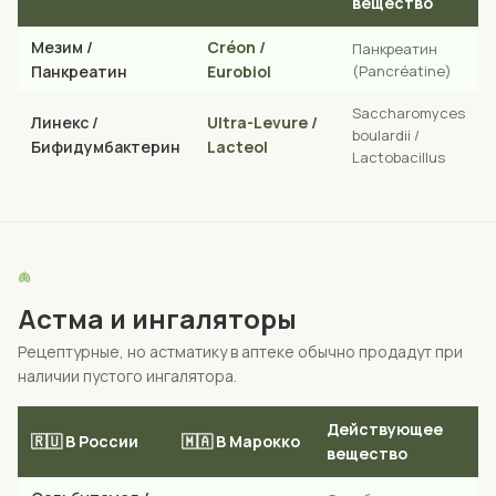
вещество
Мезим /
Créon /
Панкреатин
Панкреатин
Eurobiol
(Pancréatine)
Saccharomyces
Линекс /
Ultra-Levure /
boulardii /
Бифидумбактерин
Lacteol
Lactobacillus
🫁
Астма и ингаляторы
Рецептурные, но астматику в аптеке обычно продадут при
наличии пустого ингалятора.
Действующее
🇷🇺 В России
🇲🇦 В Марокко
вещество