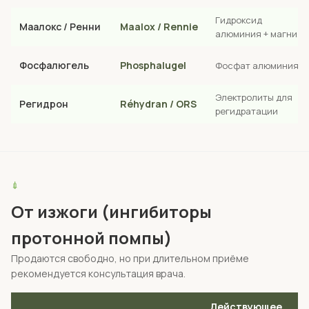
Гидроксид
Маалокс / Ренни
Maalox / Rennie
алюминия + магния
Фосфалюгель
Phosphalugel
Фосфат алюминия
Электролиты для
Регидрон
Réhydran / ORS
регидратации
💉
От изжоги (ингибиторы
протонной помпы)
Продаются свободно, но при длительном приёме
рекомендуется консультация врача.
Действующее