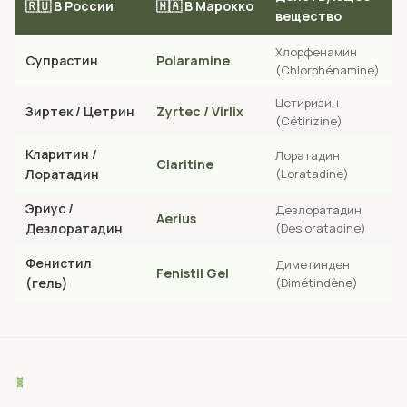
🇷🇺 В России
🇲🇦 В Марокко
вещество
Хлорфенамин
Супрастин
Polaramine
(Chlorphénamine)
Цетиризин
Зиртек / Цетрин
Zyrtec / Virlix
(Cétirizine)
Кларитин /
Лоратадин
Claritine
Лоратадин
(Loratadine)
Эриус /
Дезлоратадин
Aerius
Дезлоратадин
(Desloratadine)
Фенистил
Диметинден
Fenistil Gel
(гель)
(Dimétindène)
🧬