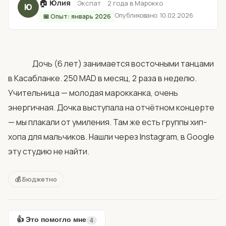
🏠
Юлия
·
·
Экспат
2 года в Марокко
Ю
Опубликовано: 10.02.2026
📅 Опыт: январь 2026
                Дочь (6 лет) занимается восточными танцами 
в Касабланке. 250 MAD в месяц, 2 раза в неделю. 
Учительница — молодая марокканка, очень 
энергичная. Дочка выступала на отчётном концерте 
— мы плакали от умиления. Там же есть группы хип-
хопа для мальчиков. Нашли через Instagram, в Google 
эту студию не найти.            
💰 Бюджетно
👍 Это помогло мне
4