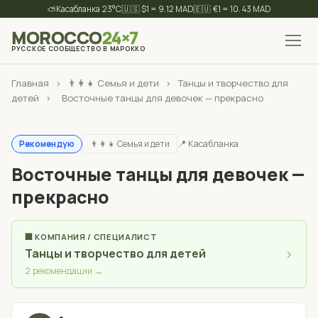
⛅
23°C
🇺🇸 $1 = 9.12 MAD
🇪🇺 €1 = 10.43 MAD
MOROCCO
24×7
РУССКОЕ СООБЩЕСТВО В МАРОККО
✕
Найти
Главная
›
👨‍👩‍👧 Семья и дети
›
Танцы и творчество для
детей
›
Восточные танцы для девочек — прекрасно
👨‍👩‍👧 Семья и дети
📍 Касабланка
Рекомендую
Восточные танцы для девочек —
прекрасно
🏢 КОМПАНИЯ / СПЕЦИАЛИСТ
›
Танцы и творчество для детей
2 рекомендации →