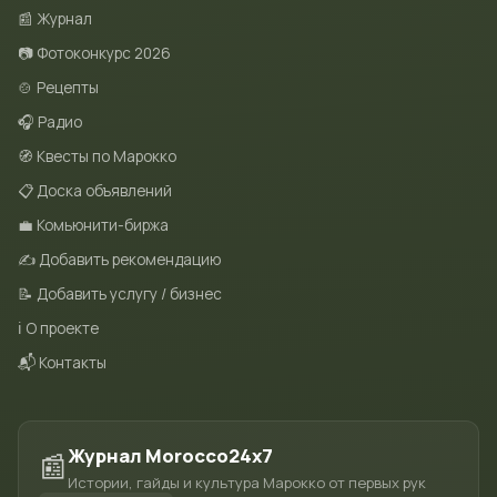
📰 Журнал
📷 Фотоконкурс 2026
🍲 Рецепты
🎧 Радио
🧭 Квесты по Марокко
📋 Доска объявлений
💼 Комьюнити-биржа
✍️ Добавить рекомендацию
📝 Добавить услугу / бизнес
ℹ️ О проекте
📬 Контакты
Журнал Morocco24x7
📰
Истории, гайды и культура Марокко от первых рук