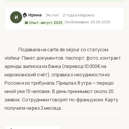
🏠
Ирина
·
·
Экспат
2 года в Марокко
И
Опубликовано: 20.09.2025
📅 Опыт: август 2025
                Подавала на carte de séjour со статусом 
visiteur. Пакет документов: паспорт, фото, контракт 
аренды, выписка из банка (перевод 10 000€ на 
марокканский счёт), справка о несудимости из 
России и из трибунала. Пришла к 8 утра — передо 
мной уже 15 человек. В день принимают около 20 
заявок. Сотрудники говорят по-французски. Карту 
получила через 2 месяца.            