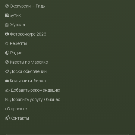
🧭 Экскурсии
–
Гиды
🛍 Бутик
📰 Журнал
📷 Фотоконкурс 2026
🍲 Рецепты
🎧 Радио
🧭 Квесты по Марокко
📋 Доска объявлений
💼 Комьюнити-биржа
✍️ Добавить рекомендацию
📝 Добавить услугу / бизнес
ℹ️ О проекте
📬 Контакты