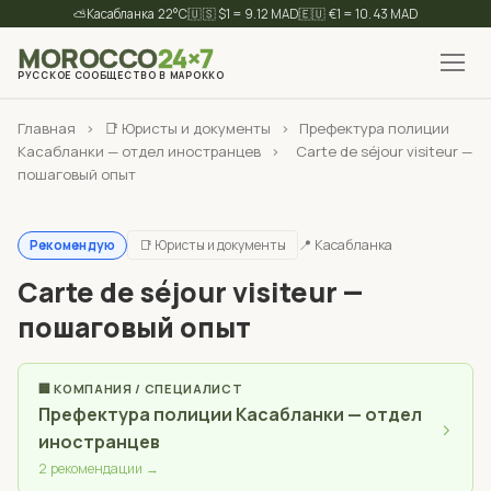
⛅
22°C
🇺🇸 $1 = 9.12 MAD
🇪🇺 €1 = 10.43 MAD
MOROCCO
24×7
РУССКОЕ СООБЩЕСТВО В МАРОККО
✕
Найти
Главная
›
📑 Юристы и документы
›
Префектура полиции
Касабланки — отдел иностранцев
›
Carte de séjour visiteur —
пошаговый опыт
📑 Юристы и документы
📍 Касабланка
Рекомендую
Carte de séjour visiteur —
пошаговый опыт
🏢 КОМПАНИЯ / СПЕЦИАЛИСТ
Префектура полиции Касабланки — отдел
›
иностранцев
2 рекомендации →