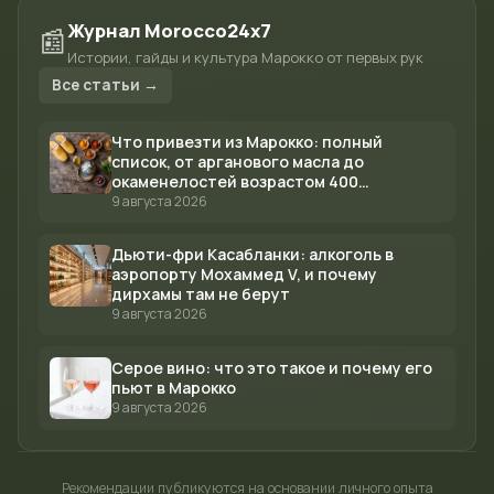
Журнал Morocco24x7
📰
Истории, гайды и культура Марокко от первых рук
Все статьи →
Что привезти из Марокко: полный
список, от арганового масла до
окаменелостей возрастом 400
миллионов лет
9 августа 2026
Дьюти-фри Касабланки: алкоголь в
аэропорту Мохаммед V, и почему
дирхамы там не берут
9 августа 2026
Серое вино: что это такое и почему его
пьют в Марокко
9 августа 2026
Рекомендации публикуются на основании личного опыта