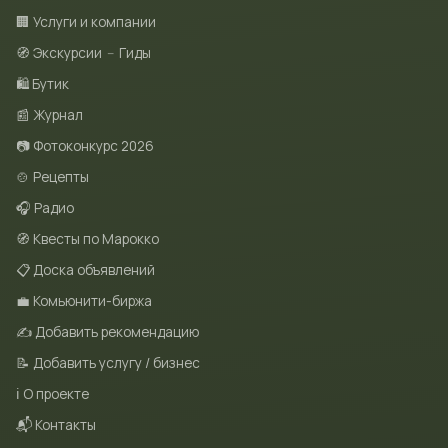
🏢 Услуги и компании
🧭 Экскурсии
–
Гиды
🛍 Бутик
📰 Журнал
📷 Фотоконкурс 2026
🍲 Рецепты
🎧 Радио
🧭 Квесты по Марокко
📋 Доска объявлений
💼 Комьюнити-биржа
✍️ Добавить рекомендацию
📝 Добавить услугу / бизнес
ℹ️ О проекте
📬 Контакты