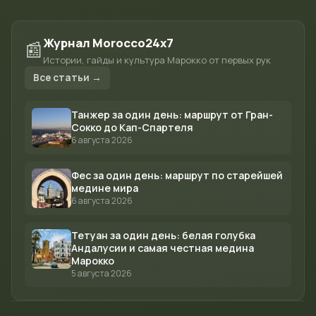
Журнал Morocco24x7
📰
Истории, гайды и культура Марокко от первых рук
Все статьи →
Танжер за один день: маршрут от Гран-
Сокко до Кап-Спартеля
6 августа 2026
Фес за один день: маршрут по старейшей
медине мира
6 августа 2026
Тетуан за один день: белая голубка
Андалусии и самая честная медина
Марокко
5 августа 2026