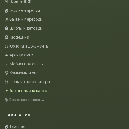
🛂 Визы и ВНЖ
🏠 Жильё и аренда
💰 Банки и переводы
🏫 Школы и детсады
🏥 Медицина
⚖️ Юристы и документы
🚗 Аренда авто
📱 Мобильная связь
💆 Хаммамы и спа
🧮 Цены и калькуляторы
🍷 Алкогольная карта
📚 Все справочники →
НАВИГАЦИЯ
🏠 Главная