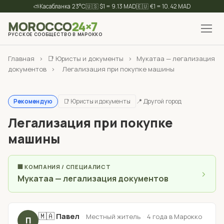
⛅
23°C
🇺🇸 $1 = 9.13 MAD
🇪🇺 €1 = 10.42 MAD
MOROCCO
24×7
РУССКОЕ СООБЩЕСТВО В МАРОККО
✕
Найти
Главная
›
📑 Юристы и документы
›
Мукатаа — легализация
документов
›
Легализация при покупке машины
📑 Юристы и документы
📍 Другой город
Рекомендую
Легализация при покупке
машины
🏢 КОМПАНИЯ / СПЕЦИАЛИСТ
›
Мукатаа — легализация документов
🇲🇦
Павел
·
·
Местный житель
4 года в Марокко
П