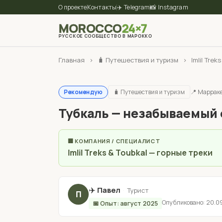
О проекте
Контакты
✈️ Telegram
📸 Instagram
MOROCCO
24×7
РУССКОЕ СООБЩЕСТВО В МАРОККО
Главная
›
🧳 Путешествия и туризм
›
Imlil Tre
🧳 Путешествия и туризм
📍 Маррак
Рекомендую
Тубкаль — незабываемый 
🏢 КОМПАНИЯ / СПЕЦИАЛИСТ
Imlil Treks & Toubkal — горные треки
✈️
Павел
·
Турист
П
Опубликовано: 20.0
📅 Опыт: август 2025