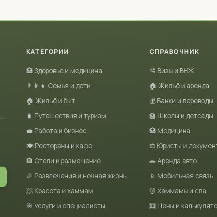
КАТЕГОРИИ
СПРАВОЧНИК
🏥 Здоровье и медицина
🛂 Визы и ВНЖ
👨‍👩‍👧 Семья и дети
🏠 Жильё и аренда
🏠 Жильё и быт
💰 Банки и переводы
🧳 Путешествия и туризм
🏫 Школы и детсады
💼 Работа и бизнес
🏥 Медицина
🍽 Рестораны и кафе
⚖️ Юристы и докумен
🏨 Отели и размещение
🚗 Аренда авто
🎉 Развлечения и ночная жизнь
📱 Мобильная связь
🧖 Красота и хаммам
💆 Хаммамы и спа
🎯 Услуги и специалисты
🧮 Цены и калькулят