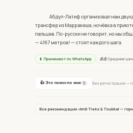
                Абдул-Латиф организовал нам двухдневное восхождение на Тубкаль. Всё включено: 
трансфер из Марракеша, ночёвка в приюте,
пальцев. По-русски не говорит, но мы общ
— 4167 метров! — стоят каждого шага.            
📱 Принимают по WhatsApp
💰💰 Средние це
👍 Это помогло мне
Без регистрации — 
5
Все рекомендации «Imlil Treks & Toubkal — горн