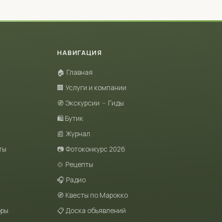
НАВИГАЦИЯ
🏠 Главная
🏢 Услуги и компании
🧭 Экскурсии
–
Гиды
🛍 Бутик
📰 Журнал
ты
📷 Фотоконкурс 2026
🍲 Рецепты
🎧 Радио
🧭 Квесты по Марокко
оры
📋 Доска объявлений