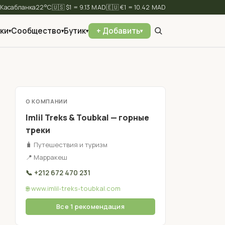
⛅
22°C
🇺🇸 $1 = 9.13 MAD
🇪🇺 €1 = 10.42 MAD
ки
Сообщество
Бутик
+ Добавить
▾
▾
▾
▾
✕
Найти
О КОМПАНИИ
Imlil Treks & Toubkal — горные
треки
🧳 Путешествия и туризм
📍 Марракеш
📞 +212 672 470 231
🌐 www.imlil-treks-toubkal.com
Все 1 рекомендация