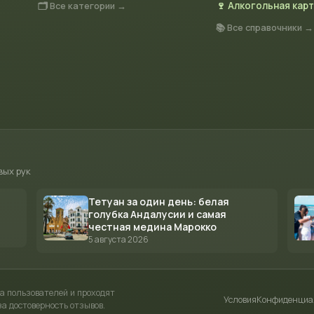
🗂 Все категории →
🍷 Алкогольная кар
📚 Все справочники →
вых рук
Тетуан за один день: белая
голубка Андалусии и самая
честная медина Марокко
5 августа 2026
а пользователей и проходят
Условия
Конфиденциа
а достоверность отзывов.