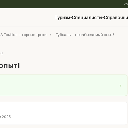
Туризм
Специалисты
Справочни
▾
▾
ks & Toubkal — горные треки
›
Тубкаль — незабываемый опыт!
еш
опыт!
›
9.2025