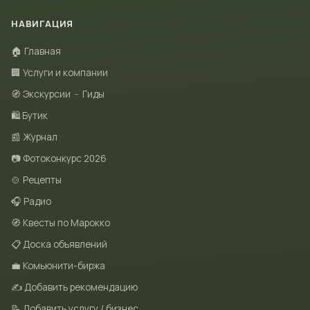
НАВИГАЦИЯ
🏠 Главная
🏢 Услуги и компании
🧭 Экскурсии
–
Гиды
🛍 Бутик
📰 Журнал
📷 Фотоконкурс 2026
🍲 Рецепты
🎧 Радио
🧭 Квесты по Марокко
📋 Доска объявлений
💼 Комьюнити-биржа
✍️ Добавить рекомендацию
📝 Добавить услугу / бизнес