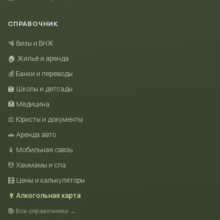
СПРАВОЧНИК
🛂 Визы и ВНЖ
🏠 Жильё и аренда
💰 Банки и переводы
🏫 Школы и детсады
🏥 Медицина
⚖️ Юристы и документы
🚗 Аренда авто
📱 Мобильная связь
💆 Хаммамы и спа
🧮 Цены и калькуляторы
🍷 Алкогольная карта
📚 Все справочники →