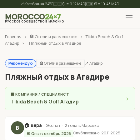
⛅
24°C
🇺🇸 $1 = 9.12 MAD
🇪🇺 €1 = 10.43 MAD
MOROCCO
24×7
РУССКОЕ СООБЩЕСТВО В МАРОККО
✕
Найти
Главная
›
🏨 Отели и размещение
›
Tikida Beach & Golf
Агадир
›
Пляжный отдых в Агадире
🏨 Отели и размещение
📍 Агадир
Рекомендую
Пляжный отдых в Агадире
🏢 КОМПАНИЯ / СПЕЦИАЛИСТ
›
Tikida Beach & Golf Агадир
🏠
Вера
·
·
Экспат
2 года в Марокко
В
Опубликовано: 20.11.2025
📅 Опыт: октябрь 2025