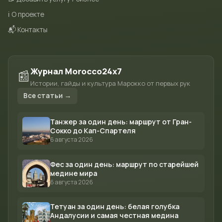
ℹ️ О проекте
📬 Контакты
Журнал Morocco24x7
📰
Истории, гайды и культура Марокко от первых рук
Все статьи →
Танжер за один день: маршрут от Гран-
Сокко до Кап-Спартеля
6 августа 2026
Фес за один день: маршрут по старейшей
медине мира
6 августа 2026
Тетуан за один день: белая голубка
Андалусии и самая честная медина