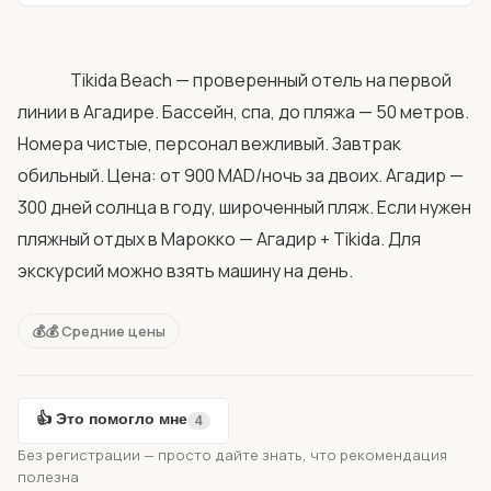
                Tikida Beach — проверенный отель на первой 
линии в Агадире. Бассейн, спа, до пляжа — 50 метров. 
Номера чистые, персонал вежливый. Завтрак 
обильный. Цена: от 900 MAD/ночь за двоих. Агадир — 
300 дней солнца в году, широченный пляж. Если нужен 
пляжный отдых в Марокко — Агадир + Tikida. Для 
экскурсий можно взять машину на день.            
💰💰 Средние цены
👍 Это помогло мне
4
Без регистрации — просто дайте знать, что рекомендация
полезна