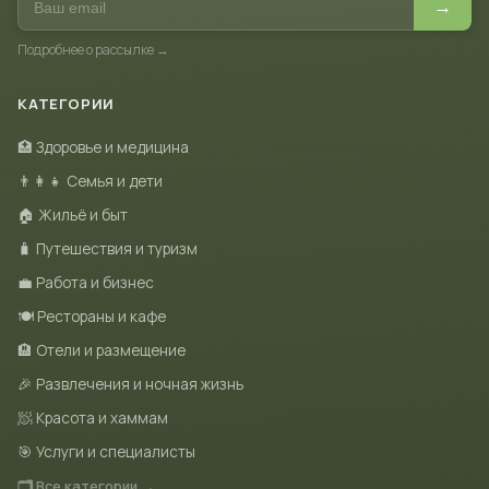
→
Подробнее о рассылке →
КАТЕГОРИИ
🏥 Здоровье и медицина
👨‍👩‍👧 Семья и дети
🏠 Жильё и быт
🧳 Путешествия и туризм
💼 Работа и бизнес
🍽 Рестораны и кафе
🏨 Отели и размещение
🎉 Развлечения и ночная жизнь
🧖 Красота и хаммам
🎯 Услуги и специалисты
🗂 Все категории →