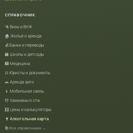
СПРАВОЧНИК
🛂 Визы и ВНЖ
🏠 Жильё и аренда
💰 Банки и переводы
🏫 Школы и детсады
🏥 Медицина
⚖️ Юристы и документы
🚗 Аренда авто
📱 Мобильная связь
💆 Хаммамы и спа
🧮 Цены и калькуляторы
🍷 Алкогольная карта
📚 Все справочники →