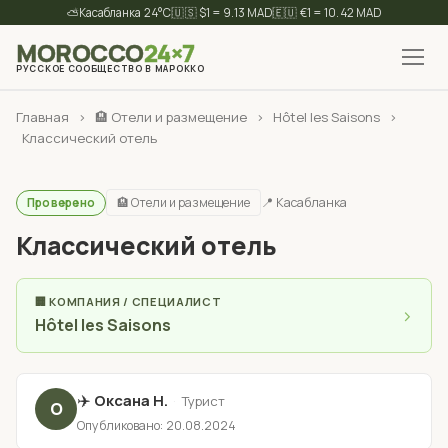
⛅
24°C
🇺🇸 $1 = 9.13 MAD
🇪🇺 €1 = 10.42 MAD
MOROCCO
24×7
РУССКОЕ СООБЩЕСТВО В МАРОККО
✕
Найти
Главная
›
🏨 Отели и размещение
›
Hôtel les Saisons
›
Классический отель
🏨 Отели и размещение
📍 Касабланка
Проверено
Классический отель
🏢 КОМПАНИЯ / СПЕЦИАЛИСТ
›
Hôtel les Saisons
✈️
Оксана Н.
·
Турист
О
Опубликовано: 20.08.2024