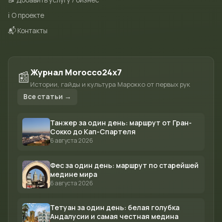
📝 Добавить услугу / бизнес
ℹ️ О проекте
📬 Контакты
Журнал Morocco24x7
📰
Истории, гайды и культура Марокко от первых рук
Все статьи →
Танжер за один день: маршрут от Гран-
Сокко до Кап-Спартеля
6 августа 2026
Фес за один день: маршрут по старейшей
медине мира
6 августа 2026
Тетуан за один день: белая голубка
Андалусии и самая честная медина