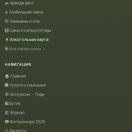
🚗 Аренда авто
📱 Мобильная связь
💆 Хаммамы и спа
🧮 Цены и калькуляторы
🍷 Алкогольная карта
📚 Все справочники →
НАВИГАЦИЯ
🏠 Главная
🏢 Услуги и компании
🧭 Экскурсии
–
Гиды
🛍 Бутик
📰 Журнал
📷 Фотоконкурс 2026
🍲 Рецепты