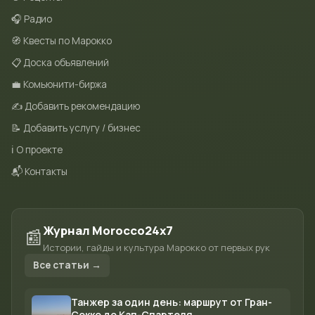
🎧 Радио
🧭 Квесты по Марокко
📋 Доска объявлений
💼 Комьюнити-биржа
✍️ Добавить рекомендацию
📝 Добавить услугу / бизнес
ℹ️ О проекте
📬 Контакты
Журнал Morocco24x7
📰
Истории, гайды и культура Марокко от первых рук
Все статьи →
Танжер за один день: маршрут от Гран-
Сокко до Кап-Спартеля