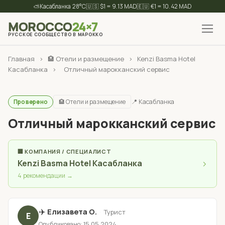
⛅
28°C
🇺🇸 $1 = 9.13 MAD
🇪🇺 €1 = 10.42 MAD
MOROCCO
24×7
РУССКОЕ СООБЩЕСТВО В МАРОККО
✕
Найти
Главная
›
🏨 Отели и размещение
›
Kenzi Basma Hotel
Касабланка
›
Отличный марокканский сервис
🏨 Отели и размещение
📍 Касабланка
Проверено
Отличный марокканский сервис
🏢 КОМПАНИЯ / СПЕЦИАЛИСТ
›
Kenzi Basma Hotel Касабланка
4 рекомендации →
✈️
Елизавета О.
·
Турист
Е
Опубликовано: 15.05.2024