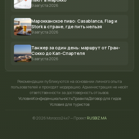
9 августа 2026
Марокканское пиво: Casablanca, Flag и
Stork в стране, где пить нельзя
9 августа 2026
Танжер за один день: маршрут от Гран-
Сокко до Кап-Спартеля
6 августа 2026
Рекомендации публикуются на основании личного опыта
пользователей и проходят модерацию. Администрация не несёт
ответственности за достоверность отзывов.
Условия
Конфиденциальность
Правила
Договор для гидов
Условия для туристов
© 2026 Morocco24x7 — Проект
RUSBIZ.MA