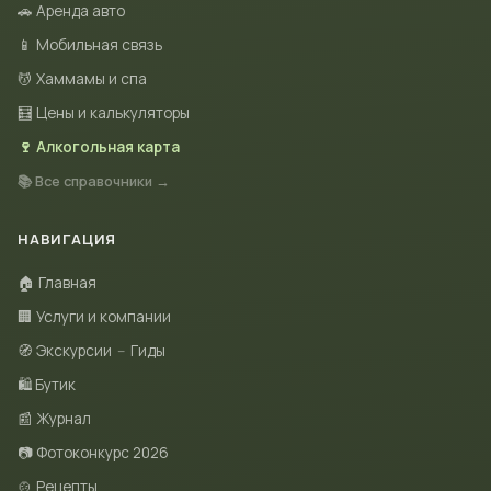
🚗 Аренда авто
📱 Мобильная связь
💆 Хаммамы и спа
🧮 Цены и калькуляторы
🍷 Алкогольная карта
📚 Все справочники →
НАВИГАЦИЯ
🏠 Главная
🏢 Услуги и компании
🧭 Экскурсии
–
Гиды
🛍 Бутик
📰 Журнал
📷 Фотоконкурс 2026
🍲 Рецепты