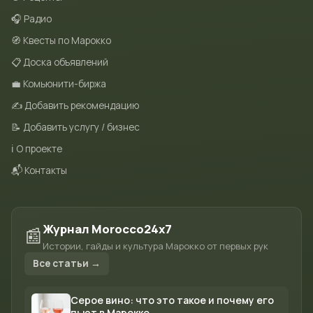
🎧 Радио
🧭 Квесты по Марокко
📋 Доска объявлений
💼 Комьюнити-биржа
✍️ Добавить рекомендацию
📝 Добавить услугу / бизнес
ℹ️ О проекте
📬 Контакты
Журнал Morocco24x7
📰
Истории, гайды и культура Марокко от первых рук
Все статьи →
Серое вино: что это такое и почему его
пьют в Марокко