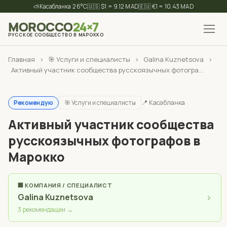
⛅
26°C
🇺🇸 $1 = 9.12 MAD
🇪🇺 €1 = 10.43 MAD
MOROCCO
24×7
РУССКОЕ СООБЩЕСТВО В МАРОККО
✕
Найти
Главная
›
🎯 Услуги и специалисты
›
Galina Kuznetsova
›
Активный участник сообщества русскоязычных фотогра...
🎯 Услуги и специалисты
📍 Касабланка
Рекомендую
Активный участник сообщества
русскоязычных фотографов в
Марокко
🏢 КОМПАНИЯ / СПЕЦИАЛИСТ
›
Galina Kuznetsova
3 рекомендации →