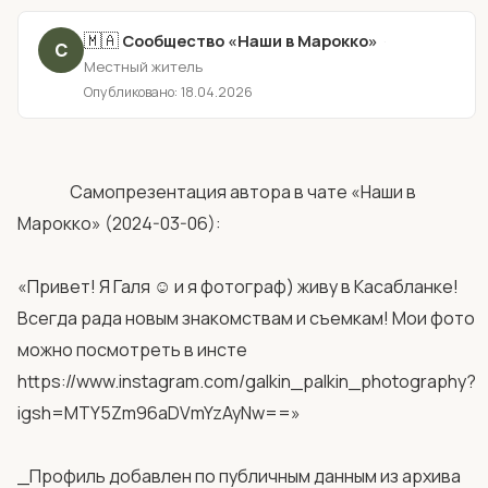
🇲🇦
Сообщество «Наши в Марокко»
·
С
Местный житель
Опубликовано: 18.04.2026
                Самопрезентация автора в чате «Наши в 
Марокко» (2024-03-06):

«Привет! Я Галя ☺️ и я фотограф) живу в Касабланке! 
Всегда рада новым знакомствам и съемкам! Мои фото 
можно посмотреть в инсте 
https://www.instagram.com/galkin_palkin_photography?
igsh=MTY5Zm96aDVmYzAyNw==»

_Профиль добавлен по публичным данным из архива 