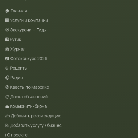
🏠 Главная
🏢 Услуги и компании
🧭 Экскурсии
–
Гиды
🛍 Бутик
📰 Журнал
📷 Фотоконкурс 2026
🍲 Рецепты
🎧 Радио
🧭 Квесты по Марокко
📋 Доска объявлений
💼 Комьюнити-биржа
✍️ Добавить рекомендацию
📝 Добавить услугу / бизнес
ℹ️ О проекте