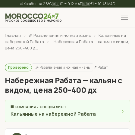
⛅
26°C
🇺🇸 $1 = 9.12 MAD
🇪🇺 €1 = 10.43 MAD
MOROCCO
24×7
РУССКОЕ СООБЩЕСТВО В МАРОККО
✕
Найти
Главная
›
🎉 Развлечения и ночная жизнь
›
Кальянные на
набережной Рабата
›
Набережная Рабата — кальян с видом,
цена 250–400 д...
🎉 Развлечения и ночная жизнь
📍 Рабат
Проверено
Набережная Рабата — кальян с
видом, цена 250–400 дх
🏢 КОМПАНИЯ / СПЕЦИАЛИСТ
›
Кальянные на набережной Рабата