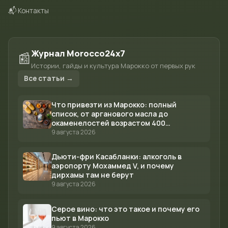
📬 Контакты
Журнал Morocco24x7
📰
Истории, гайды и культура Марокко от первых рук
Все статьи →
Что привезти из Марокко: полный
список, от арганового масла до
окаменелостей возрастом 400
миллионов лет
9 августа 2026
Дьюти-фри Касабланки: алкоголь в
аэропорту Мохаммед V, и почему
дирхамы там не берут
9 августа 2026
Серое вино: что это такое и почему его
пьют в Марокко
9 августа 2026