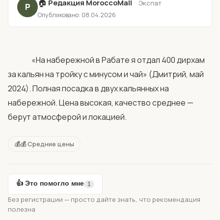
🏠
Редакция MoroccoMall
·
Экспат
Р
Опубликовано: 08.04.2026
                «На набережной в Рабате я отдал 400 дирхам 
за кальян на тройку с минусом и чай» (Дмитрий, май 
2024). Полная посадка в двух кальянных на 
набережной. Цена высокая, качество среднее — 
берут атмосферой и локацией.            
💰💰 Средние цены
👍 Это помогло мне
1
Без регистрации — просто дайте знать, что рекомендация
полезна