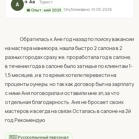
✈️
Ая
·
Турист
А
Опубликовано: 01.05.2026
📅 Опыт: май 2025
                Обратилась к Ане год назад по поиску вакансии 
на мастера маникюра, нашла быстро 2 салона в 2 
разных городах сразу же, проработала год в салоне, 
в течении года в салоне было затишье по клиентам 1-
1,5 месяцев ,и в то время хотели перевести на 
проценты оунеры, но так как договор был на зарплату 
с ними Аня поговорила и оставили мне зп,за что 
отдельная благодарность. Аня не бросает своих 
мастеров и всегда на связи.Осталась в салоне на 2й 
год.Рекомендую            
🇷🇺 Русскоязычный персонал