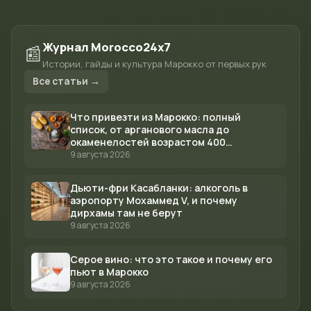
Журнал Morocco24x7
📰
Истории, гайды и культура Марокко от первых рук
Все статьи →
Что привезти из Марокко: полный
список, от арганового масла до
окаменелостей возрастом 400
миллионов лет
9 августа 2026
Дьюти-фри Касабланки: алкоголь в
аэропорту Мохаммед V, и почему
дирхамы там не берут
9 августа 2026
Серое вино: что это такое и почему его
пьют в Марокко
9 августа 2026