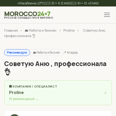
⛅
22°C
🇺🇸 $1 = 9.12 MAD
🇪🇺 €1 = 10.43 MAD
MOROCCO
24×7
РУССКОЕ СООБЩЕСТВО В МАРОККО
✕
Найти
Главная
›
💼 Работа и бизнес
›
Proline
›
Советую Аню ,
профессионала 👌
💼 Работа и бизнес
📍 Агадир
Рекомендую
Советую Аню , профессионала
👌
🏢 КОМПАНИЯ / СПЕЦИАЛИСТ
›
Proline
18 рекомендаций →