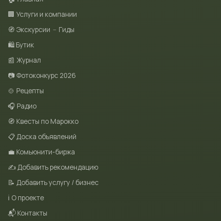
🏢 Услуги и компании
🧭 Экскурсии
–
Гиды
🛍 Бутик
📰 Журнал
📷 Фотоконкурс 2026
🍲 Рецепты
🎧 Радио
🧭 Квесты по Марокко
📋 Доска объявлений
💼 Комьюнити-биржа
✍️ Добавить рекомендацию
📝 Добавить услугу / бизнес
ℹ️ О проекте
📬 Контакты