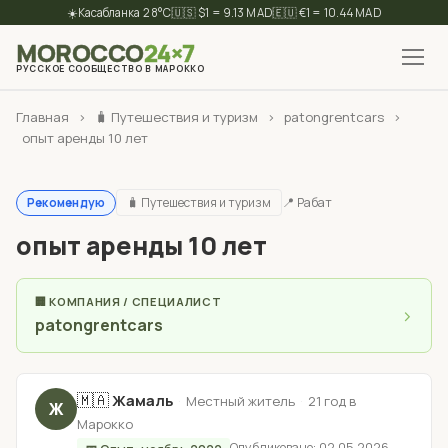
☀️
28°C
🇺🇸 $1 = 9.13 MAD
🇪🇺 €1 = 10.44 MAD
MOROCCO
24×7
РУССКОЕ СООБЩЕСТВО В МАРОККО
✕
Найти
Главная
›
🧳 Путешествия и туризм
›
patongrentcars
›
опыт аренды 10 лет
🧳 Путешествия и туризм
📍 Рабат
Рекомендую
опыт аренды 10 лет
🏢 КОМПАНИЯ / СПЕЦИАЛИСТ
›
patongrentcars
🇲🇦
Жамаль
·
·
Местный житель
21 год в
Ж
Марокко
Опубликовано: 02.05.2026