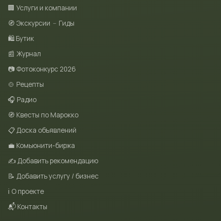
🏢 Услуги и компании
🧭 Экскурсии
–
Гиды
🛍 Бутик
📰 Журнал
📷 Фотоконкурс 2026
🍲 Рецепты
🎧 Радио
🧭 Квесты по Марокко
📋 Доска объявлений
💼 Комьюнити-биржа
✍️ Добавить рекомендацию
📝 Добавить услугу / бизнес
ℹ️ О проекте
📬 Контакты