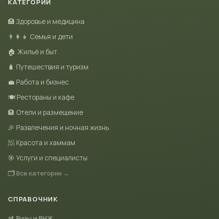
КАТЕГОРИИ
🏥 Здоровье и медицина
👨‍👩‍👧 Семья и дети
🏠 Жильё и быт
🧳 Путешествия и туризм
💼 Работа и бизнес
🍽 Рестораны и кафе
🏨 Отели и размещение
🎉 Развлечения и ночная жизнь
🧖 Красота и хаммам
🎯 Услуги и специалисты
🗂 Все категории →
СПРАВОЧНИК
🛂 Визы и ВНЖ