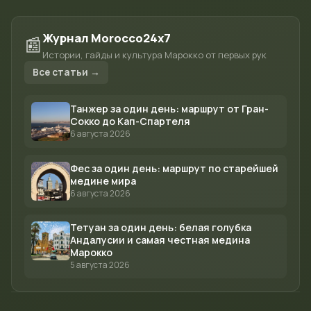
Журнал Morocco24x7
📰
Истории, гайды и культура Марокко от первых рук
Все статьи →
Танжер за один день: маршрут от Гран-
Сокко до Кап-Спартеля
6 августа 2026
Фес за один день: маршрут по старейшей
медине мира
6 августа 2026
Тетуан за один день: белая голубка
Андалусии и самая честная медина
Марокко
5 августа 2026