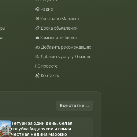
🎧 Радио
🧭 Квесты по Марокко
оры
📋 Доска объявлений
та
💼 Комьюнити-биржа
✍️ Добавить рекомендацию
📝 Добавить услугу / бизнес
ℹ️ О проекте
📬 Контакты
Все статьи →
Тетуан за один день: белая
голубка Андалусии и самая
честная медина Марокко