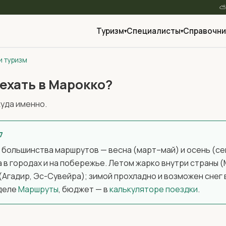
Туризм
Специалисты
Справочни
▾
▾
и туризм
ехать в Марокко?
куда именно.
7
 большинства маршрутов — весна (март–май) и осень (с
в городах и на побережье. Летом жарко внутри страны (
(Агадир, Эс-Сувейра); зимой прохладно и возможен снег 
зделе
Маршруты
, бюджет — в
калькуляторе поездки
.