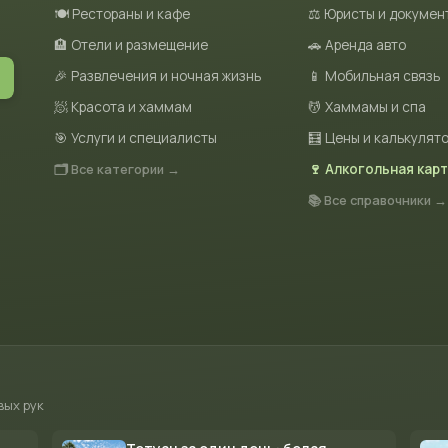
🍽 Рестораны и кафе
⚖️ Юристы и докумен
🏨 Отели и размещение
🚗 Аренда авто
🎉 Развлечения и ночная жизнь
📱 Мобильная связь
🧖 Красота и хаммам
💆 Хаммамы и спа
🎯 Услуги и специалисты
🧮 Цены и калькулят
🗂 Все категории →
🍷 Алкогольная кар
📚 Все справочники →
вых рук