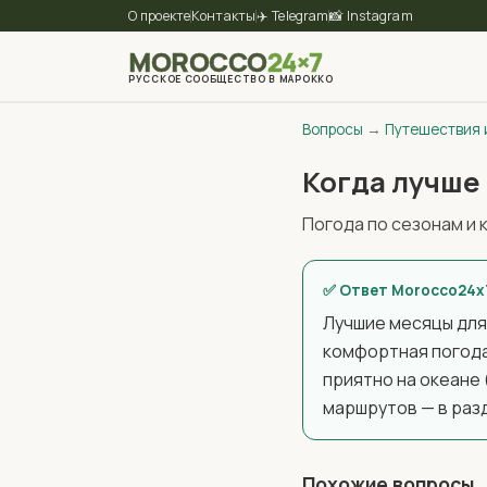
О проекте
Контакты
✈️ Telegram
📸 Instagram
MOROCCO
24×7
РУССКОЕ СООБЩЕСТВО В МАРОККО
Вопросы
→
Путешествия 
Когда лучше 
Погода по сезонам и 
✅ Ответ Morocco24x
Лучшие месяцы для
комфортная погода 
приятно на океане 
маршрутов — в ра
Похожие вопросы