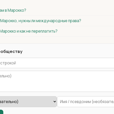
ам в Марокко?
в Марокко, нужны ли международные права?
 Марокко и как не переплатить?
ообществу