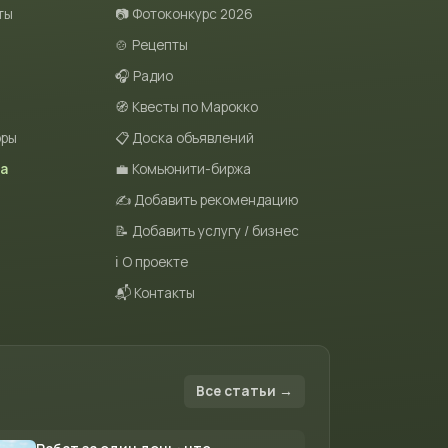
ты
📷 Фотоконкурс 2026
🍲 Рецепты
🎧 Радио
🧭 Квесты по Марокко
оры
📋 Доска объявлений
та
💼 Комьюнити-биржа
✍️ Добавить рекомендацию
📝 Добавить услугу / бизнес
ℹ️ О проекте
📬 Контакты
Все статьи →