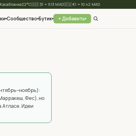
⛅
22°C
🇺🇸 $1 = 9.13 MAD
🇪🇺 €1 = 10.42 MAD
ки
Сообщество
Бутик
+ Добавить
▾
▾
▾
▾
✕
Найти
ентябрь–ноябрь):
Марракеш, Фес), но
в Атласе. Идеи