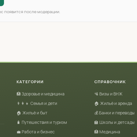
ос появится после модерации.
КАТЕГОРИИ
СПРАВОЧНИК
🏥 Здоровье и медицина
🛂 Визы и ВНЖ
👨‍👩‍👧 Семья и дети
🏠 Жильё и аренда
🏠 Жильё и быт
💰 Банки и переводы
🧳 Путешествия и туризм
🏫 Школы и детсады
💼 Работа и бизнес
🏥 Медицина