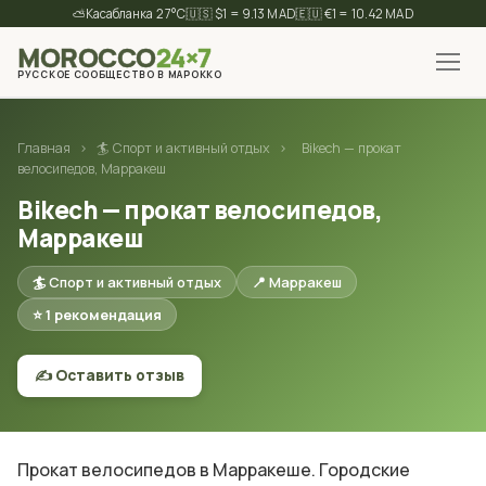
⛅
27°C
🇺🇸 $1 = 9.13 MAD
🇪🇺 €1 = 10.42 MAD
MOROCCO
24×7
РУССКОЕ СООБЩЕСТВО В МАРОККО
✕
Найти
Главная
›
🏄 Спорт и активный отдых
›
Bikech — прокат
велосипедов, Марракеш
Bikech — прокат велосипедов,
Марракеш
🏄 Спорт и активный отдых
📍 Марракеш
⭐ 1 рекомендация
✍️ Оставить отзыв
Прокат велосипедов в Марракеше. Городские