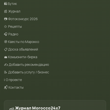
🛍 Бутик
📰 Журнал
📷 Фотоконкурс 2026
🍲 Рецепты
🎧 Радио
🧭 Квесты по Марокко
📋 Доска объявлений
💼 Комьюнити-биржа
✍️ Добавить рекомендацию
📝 Добавить услугу / бизнес
ℹ️ О проекте
📬 Контакты
Журнал Morocco24x7