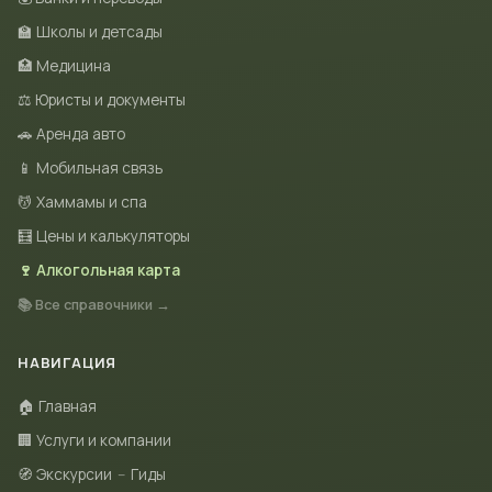
🏫 Школы и детсады
🏥 Медицина
⚖️ Юристы и документы
🚗 Аренда авто
📱 Мобильная связь
💆 Хаммамы и спа
🧮 Цены и калькуляторы
🍷 Алкогольная карта
📚 Все справочники →
НАВИГАЦИЯ
🏠 Главная
🏢 Услуги и компании
🧭 Экскурсии
–
Гиды