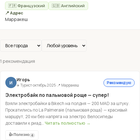
🇫🇷 Французский
🇬🇧 Английский
📍 Адрес
Марракеш
1 рекомендация
Игорь
И
Рекомендую
✈️ Турист
·
октябрь 2025
·
📍 Марракеш
Электробайк по пальмовой роще — супер!
Взяли электробайки в Bikech на полдня — 200 MAD за штуку.
Прокатились по La Palmeraie (пальмовая роща) — красивый
маршрут, 20 км без напряга на электро. Велосипеды
доставили к риад...
Читать полностью →
👍 Полезно
4