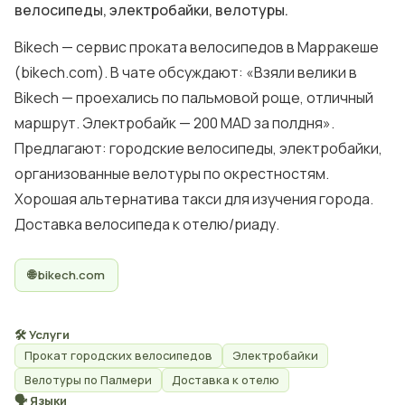
велосипеды, электробайки, велотуры.
Bikech — сервис проката велосипедов в Марракеше
(bikech.com). В чате обсуждают: «Взяли велики в
Bikech — проехались по пальмовой роще, отличный
маршрут. Электробайк — 200 MAD за полдня».
Предлагают: городские велосипеды, электробайки,
организованные велотуры по окрестностям.
Хорошая альтернатива такси для изучения города.
Доставка велосипеда к отелю/риаду.
🌐 bikech.com
🛠 Услуги
Прокат городских велосипедов
Электробайки
Велотуры по Палмери
Доставка к отелю
🗣 Языки