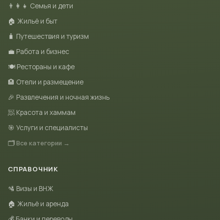
👨‍👩‍👧 Семья и дети
🏠 Жильё и быт
🧳 Путешествия и туризм
💼 Работа и бизнес
🍽 Рестораны и кафе
🏨 Отели и размещение
🎉 Развлечения и ночная жизнь
🧖 Красота и хаммам
🎯 Услуги и специалисты
🗂 Все категории →
СПРАВОЧНИК
🛂 Визы и ВНЖ
🏠 Жильё и аренда
💰 Банки и переводы