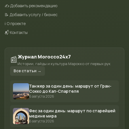
✍️ Добавить рекомендацию
📝 Добавить услугу / бизнес
ℹ️ О проекте
📬 Контакты
Журнал Morocco24x7
📰
Истории, гайды и культура Марокко от первых рук
Все статьи →
Танжер за один день: маршрут от Гран-
Сокко до Кап-Спартеля
6 августа 2026
Фес за один день: маршрут по старейшей
медине мира
6 августа 2026