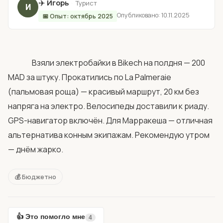
✈️
Игорь
·
Турист
И
Опубликовано: 10.11.2025
📅 Опыт: октябрь 2025
                Взяли электробайки в Bikech на полдня — 200 
MAD за штуку. Прокатились по La Palmeraie 
(пальмовая роща) — красивый маршрут, 20 км без 
напряга на электро. Велосипеды доставили к риаду. 
GPS-навигатор включён. Для Марракеша — отличная 
альтернатива конным экипажам. Рекомендую утром 
— днём жарко.            
💰 Бюджетно
👍 Это помогло мне
4