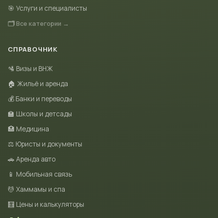
🎯 Услуги и специалисты
🗂 Все категории →
СПРАВОЧНИК
🛂 Визы и ВНЖ
🏠 Жильё и аренда
💰 Банки и переводы
🏫 Школы и детсады
🏥 Медицина
⚖️ Юристы и документы
🚗 Аренда авто
📱 Мобильная связь
💆 Хаммамы и спа
🧮 Цены и калькуляторы