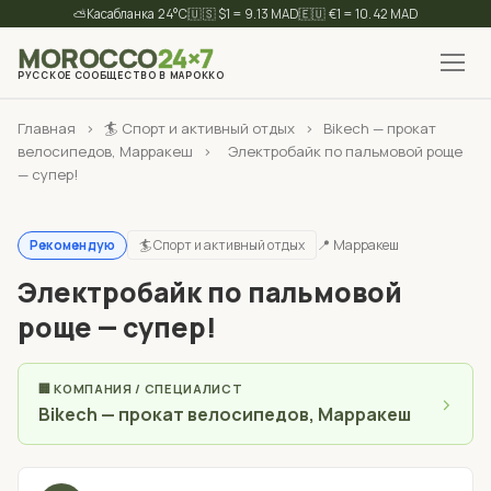
⛅
24°C
🇺🇸 $1 = 9.13 MAD
🇪🇺 €1 = 10.42 MAD
MOROCCO
24×7
РУССКОЕ СООБЩЕСТВО В МАРОККО
✕
Найти
Главная
›
🏄 Спорт и активный отдых
›
Bikech — прокат
велосипедов, Марракеш
›
Электробайк по пальмовой роще
— супер!
🏄 Спорт и активный отдых
📍 Марракеш
Рекомендую
Электробайк по пальмовой
роще — супер!
🏢 КОМПАНИЯ / СПЕЦИАЛИСТ
›
Bikech — прокат велосипедов, Марракеш