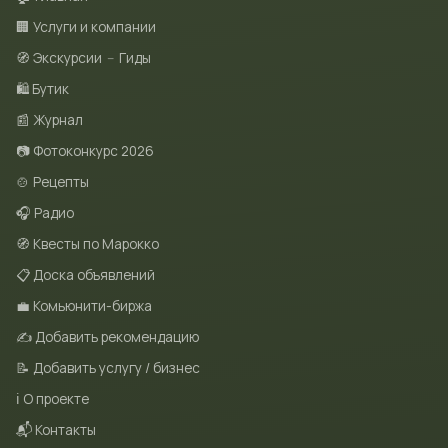
🏢 Услуги и компании
🧭 Экскурсии
–
Гиды
🛍 Бутик
📰 Журнал
📷 Фотоконкурс 2026
🍲 Рецепты
🎧 Радио
🧭 Квесты по Марокко
📋 Доска объявлений
💼 Комьюнити-биржа
✍️ Добавить рекомендацию
📝 Добавить услугу / бизнес
ℹ️ О проекте
📬 Контакты