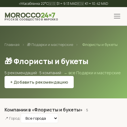
⛅
22°C
🇺🇸 $1 = 9.13 MAD
🇪🇺 €1 = 10.42 MAD
MOROCCO
24×7
РУССКОЕ СООБЩЕСТВО В МАРОККО
✕
Найти
Главная
›
🎁 Подарки и мастерские
›
Флористы и букеты
🎁 Флористы и букеты
5 рекомендаций · 5 компаний ·
← все Подарки и мастерские
+ Добавить рекомендацию
Компании в «Флористы и букеты»
· 5
📍 Город: