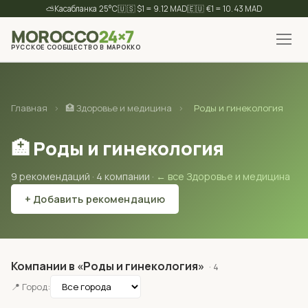
⛅
25°C
🇺🇸 $1 = 9.12 MAD
🇪🇺 €1 = 10.43 MAD
MOROCCO
24×7
РУССКОЕ СООБЩЕСТВО В МАРОККО
✕
Найти
Главная
›
🏥 Здоровье и медицина
›
Роды и гинекология
🏥 Роды и гинекология
9 рекомендаций · 4 компании ·
← все Здоровье и медицина
+ Добавить рекомендацию
Компании в «Роды и гинекология»
· 4
📍 Город: