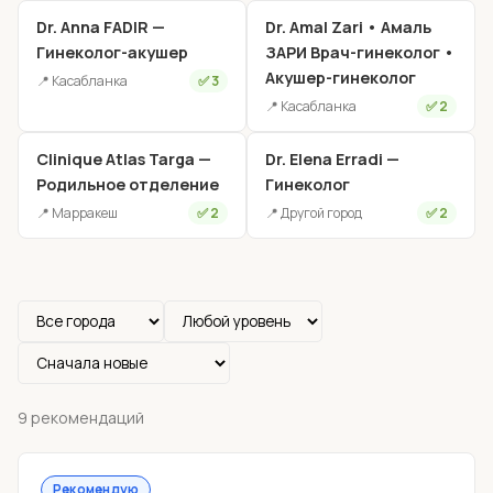
Dr. Anna FADIR —
Dr. Amal Zari • Амаль
Гинеколог-акушер
ЗАРИ Врач-гинеколог •
Акушер-гинеколог
📍 Касабланка
✅ 3
📍 Касабланка
✅ 2
Clinique Atlas Targa —
Dr. Elena Erradi —
Родильное отделение
Гинеколог
📍 Марракеш
✅ 2
📍 Другой город
✅ 2
9 рекомендаций
Рекомендую