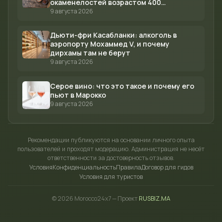
окаменелостей возрастом 400
миллионов лет
9 августа 2026
Дьюти-фри Касабланки: алкоголь в
аэропорту Мохаммед V, и почему
дирхамы там не берут
9 августа 2026
Серое вино: что это такое и почему его
пьют в Марокко
9 августа 2026
Рекомендации публикуются на основании личного опыта
пользователей и проходят модерацию. Администрация не несёт
ответственности за достоверность отзывов.
Условия
Конфиденциальность
Правила
Договор для гидов
Условия для туристов
© 2026 Morocco24x7 — Проект
RUSBIZ.MA