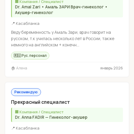
🏢 Компания / Специалист
Dr. Amal Zari • Амаль ЗАРИ Врач-гинеколог •
Акушер-гинеколог
📍 Касабланка
Веду беременность у Амаль Зари, врач говорит на
русском, т.к училась несколько лет в России, также
немного на английском + конечн...
🇷🇺 Рус. персонал
🏠 Алена
январь 2026
Рекомендую
Прекрасный специалист
🏢 Компания / Специалист
Dr. Anna FADIR — Гинеколог-акушер
📍 Касабланка