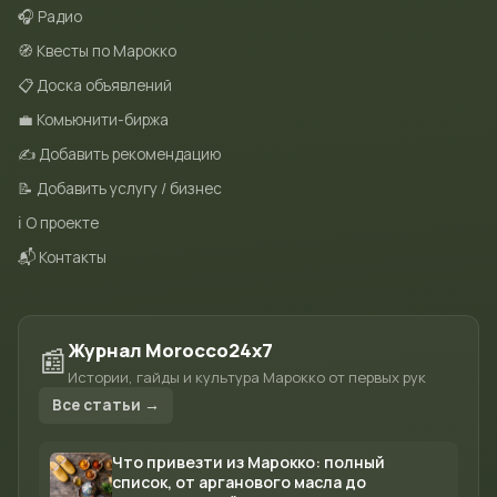
🎧 Радио
🧭 Квесты по Марокко
📋 Доска объявлений
💼 Комьюнити-биржа
✍️ Добавить рекомендацию
📝 Добавить услугу / бизнес
ℹ️ О проекте
📬 Контакты
Журнал Morocco24x7
📰
Истории, гайды и культура Марокко от первых рук
Все статьи →
Что привезти из Марокко: полный
список, от арганового масла до