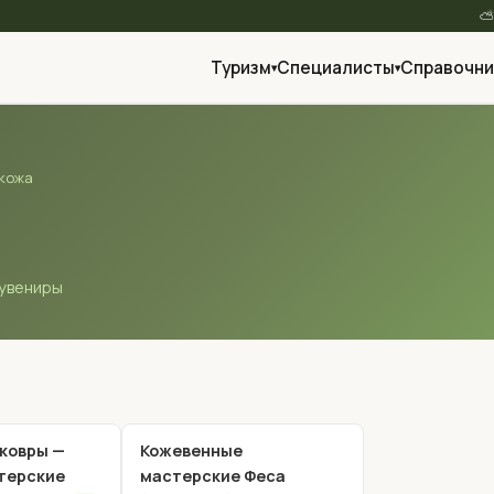
Туризм
Специалисты
Справочни
▾
▾
 кожа
сувениры
ковры —
Кожевенные
терские
мастерские Феса