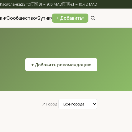
⛅
22°C
🇺🇸 $1 = 9.13 MAD
🇪🇺 €1 = 10.42 MAD
ки
Сообщество
Бутик
+ Добавить
▾
▾
▾
▾
✕
Найти
+ Добавить рекомендацию
📍 Город: