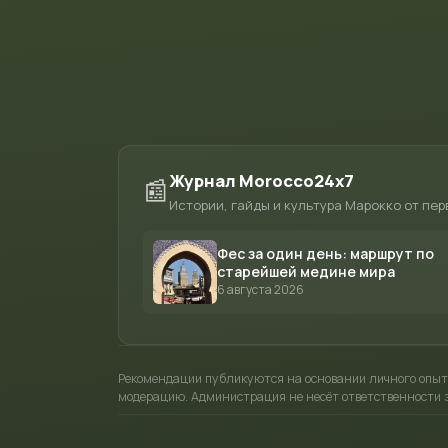
Журнал Morocco24x7
📰
Истории, гайды и культура Марокко от пер
Фес за один день: маршрут по
старейшей медине мира
6 августа 2026
Рекомендации публикуются на основании личного опыт
модерацию. Администрация не несёт ответственности з