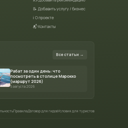
✍️ Добавить рекомендацию
📝 Добавить услугу / бизнес
ℹ️ О проекте
📬 Контакты
Все статьи →
Рабат за один день: что
посмотреть в столице Марокко
(маршрут 2026)
5 августа 2026
льность
Правила
Договор для гидов
Условия для туристов