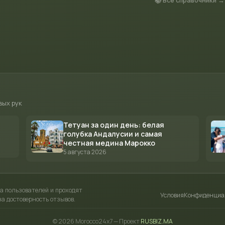
📚 Все справочники →
вых рук
Тетуан за один день: белая
голубка Андалусии и самая
честная медина Марокко
5 августа 2026
а пользователей и проходят
Условия
Конфиденциа
а достоверность отзывов.
© 2026 Morocco24x7 — Проект
RUSBIZ.MA