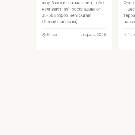
шоу. Заходишь в магазин, тебе
Фесе
наливают чай, раскладывают
— цве
30-50 ковров. Beni Ourain
терра
(белый с чёрным) ...
запах
🏠 Юлия
февраль 2026
✈️ Пав