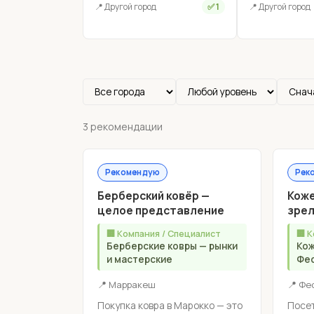
📍 Другой город
✅ 1
📍 Другой город
3 рекомендации
Рекомендую
Рек
Берберский ковёр —
Коже
целое представление
зрел
🏢 Компания / Специалист
🏢 
Берберские ковры — рынки
Кож
и мастерские
Фес
📍 Марракеш
📍 Фе
Покупка ковра в Марокко — это
Посет