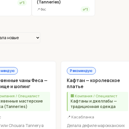
(Tanneries)
✅ 1
📍 Фес
✅ 1
омендую
Рекомендую
венные чаны Феса —
Кафтан — королевское
ище и шопинг
платье
Компания / Специалист
🏢 Компания / Специалист
евенные мастерские
Кафтаны и джеллабы —
а (Tanneries)
традиционная одежда
с
📍 Касабланка
или Chouara Tannery в
Делала дефиле марокканских