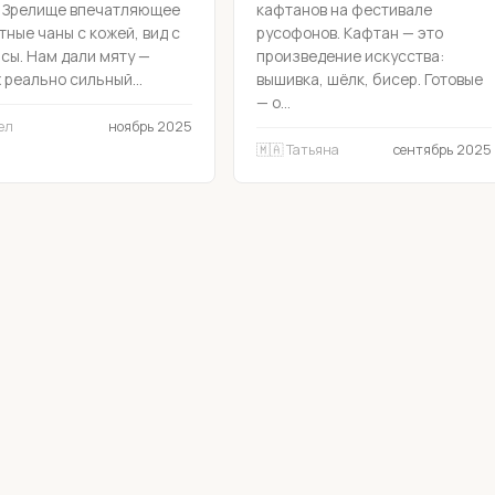
. Зрелище впечатляющее
кафтанов на фестивале
тные чаны с кожей, вид с
русофонов. Кафтан — это
сы. Нам дали мяту —
произведение искусства:
 реально сильный...
вышивка, шёлк, бисер. Готовые
— о...
ел
ноябрь 2025
🇲🇦 Татьяна
сентябрь 2025