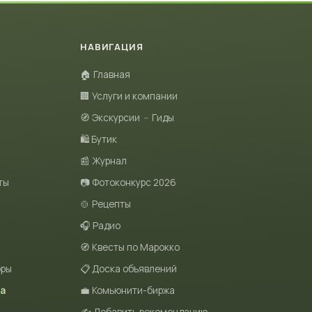
НАВИГАЦИЯ
🏠 Главная
🏢 Услуги и компании
🧭 Экскурсии
–
Гиды
🛍 Бутик
📰 Журнал
ты
📷 Фотоконкурс 2026
🍲 Рецепты
🎧 Радио
🧭 Квесты по Марокко
оры
📋 Доска объявлений
та
💼 Комьюнити-биржа