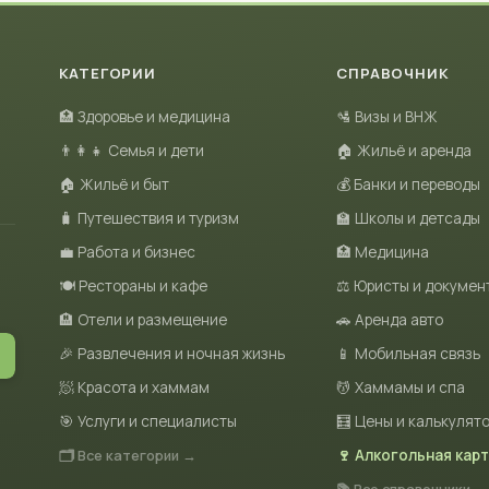
КАТЕГОРИИ
СПРАВОЧНИК
🏥 Здоровье и медицина
🛂 Визы и ВНЖ
👨‍👩‍👧 Семья и дети
🏠 Жильё и аренда
🏠 Жильё и быт
💰 Банки и переводы
🧳 Путешествия и туризм
🏫 Школы и детсады
💼 Работа и бизнес
🏥 Медицина
🍽 Рестораны и кафе
⚖️ Юристы и докумен
🏨 Отели и размещение
🚗 Аренда авто
🎉 Развлечения и ночная жизнь
📱 Мобильная связь
🧖 Красота и хаммам
💆 Хаммамы и спа
🎯 Услуги и специалисты
🧮 Цены и калькулят
🗂 Все категории →
🍷 Алкогольная кар