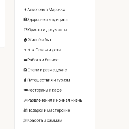
🍷
Алкоголь в Марокко
🏥
Здоровье и медицина
📑
Юристы и документы
🏠
Жильё и быт
👨‍👩‍👧
Семья и дети
💼
Работа и бизнес
🏨
Отели и размещение
🧳
Путешествия и туризм
🍽
Рестораны и кафе
🎉
Развлечения и ночная жизнь
🎁
Подарки и мастерские
🧖
Красота и хаммам