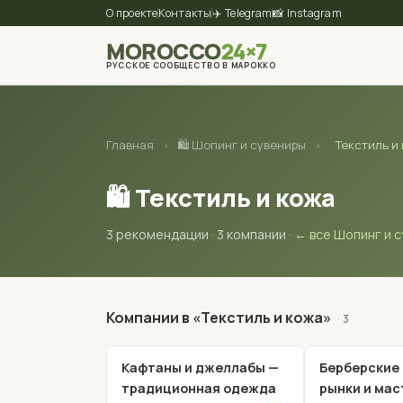
О проекте
Контакты
✈️ Telegram
📸 Instagram
MOROCCO
24×7
РУССКОЕ СООБЩЕСТВО В МАРОККО
Главная
›
🛍 Шопинг и сувениры
›
Текстиль и
🛍 Текстиль и кожа
3 рекомендации · 3 компании ·
← все Шопинг и 
Компании в «Текстиль и кожа»
· 3
Кафтаны и джеллабы —
Берберские 
традиционная одежда
рынки и мас