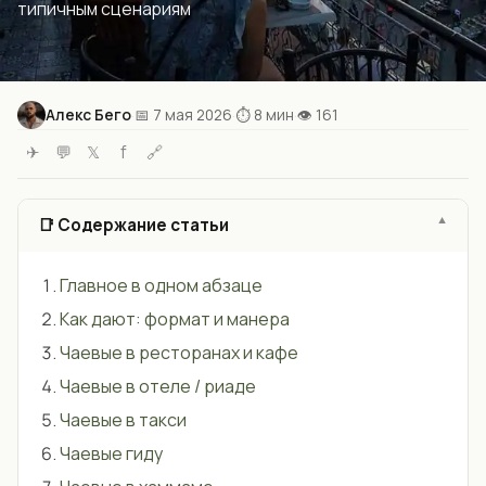
типичным сценариям
Алекс Бего
📅 7 мая 2026
⏱ 8 мин
👁 161
·
·
·
✈
💬
𝕏
f
🔗
📑 Содержание статьи
Главное в одном абзаце
Как дают: формат и манера
Чаевые в ресторанах и кафе
Чаевые в отеле / риаде
Чаевые в такси
Чаевые гиду