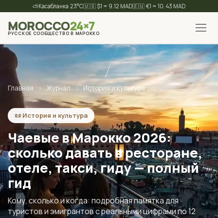
⛅
23°C
🇺🇸 $1 = 9.12 MAD
🇪🇺 €1 = 10.43 MAD
MOROCCO
24×7
РУССКОЕ СООБЩЕСТВО В МАРОККО
✕
Найти
Главная
›
Журнал
›
История и культура
📜 История и культура
Чаевые в Марокко 2026:
сколько давать в ресторане,
отеле, такси, гиду — полный
гид
Кому, сколько и когда: подробная памятка для
туристов и эмигрантов с реальными цифрами по 12