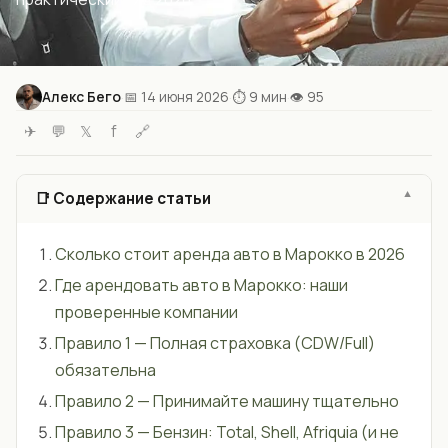
Алекс Бего
📅 14 июня 2026
⏱ 9 мин
👁 95
·
·
·
✈
💬
𝕏
f
🔗
📑 Содержание статьи
Сколько стоит аренда авто в Марокко в 2026
Где арендовать авто в Марокко: наши
проверенные компании
Правило 1 — Полная страховка (CDW/Full)
обязательна
Правило 2 — Принимайте машину тщательно
Правило 3 — Бензин: Total, Shell, Afriquia (и не