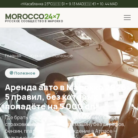
⛅
23°C
🇺🇸 $1 = 9.13 MAD
🇪🇺 €1 = 10.44 MAD
MOROCCO
24×7
РУССКОЕ СООБЩЕСТВО В МАРОККО
✕
Найти
Главная
›
Журнал
›
Полезное
🧭 Полезное
Аренда авто в Марокко 2026:
5 правил, без которых
попадёте на 5 000 dh
Где брать (наши проверенные компании), какая
страховка нужна, как принять машину без штрафов,
бензин, платные дороги и вождение в Атласе —
практический гид 2026.