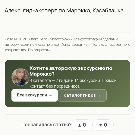
Алекс, гид-эксперт по Марокко, Касабланка.
Фото © 2026
Алекс Бего
· Morocco24x7. Все фотографии сделаны
автором, если не указано иное. Использование — только с письменного
разрешения.
По вопросам
.
Хотите авторскую экскурсию по
Марокко?
В каталоге — 7 гидов и 14 экскурсий. Прямой
контакт без посредников.
Все экскурсии →
Каталог гидов →
Понравилась статья?
▲
▼
0
0