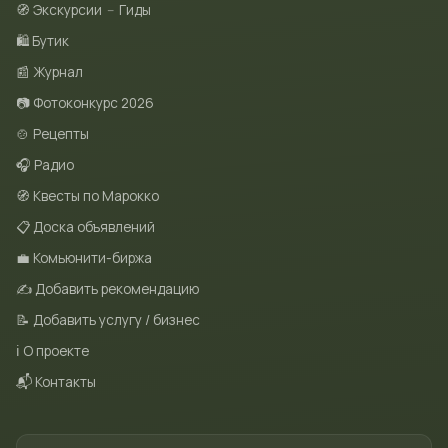
🧭 Экскурсии
–
Гиды
🛍 Бутик
📰 Журнал
📷 Фотоконкурс 2026
🍲 Рецепты
🎧 Радио
🧭 Квесты по Марокко
📋 Доска объявлений
💼 Комьюнити-биржа
✍️ Добавить рекомендацию
📝 Добавить услугу / бизнес
ℹ️ О проекте
📬 Контакты