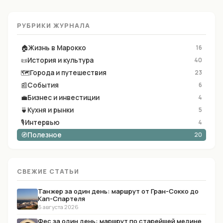
РУБРИКИ ЖУРНАЛА
🏠
Жизнь в Марокко
16
📜
История и культура
40
🗺
Города и путешествия
23
📰
События
6
💼
Бизнес и инвестиции
4
🍵
Кухня и рынки
5
🎙
Интервью
4
🧭
Полезное
20
СВЕЖИЕ СТАТЬИ
Танжер за один день: маршрут от Гран-Сокко до
Кап-Спартеля
6 августа 2026
Фес за один день: маршрут по старейшей медине