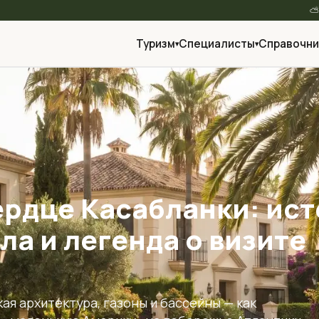
Туризм
Специалисты
Справочни
▾
▾
ердце Касабланки: ис
ла и легенда о визите
я архитектура, газоны и бассейны — как