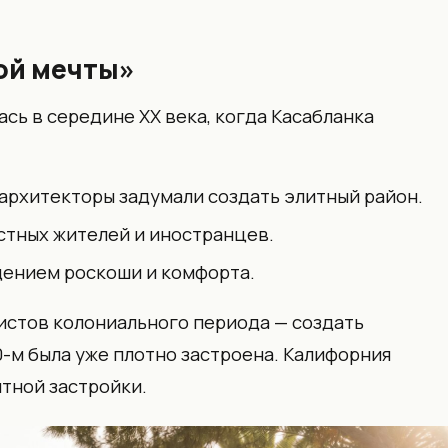
ой мечты»
сь в середине XX века, когда Касабланка
архитекторы задумали создать элитный район.
стных жителей и иностранцев.
щением роскоши и комфорта.
истов колониального периода — создать
0-м была уже плотно застроена. Калифорния
итной застройки.