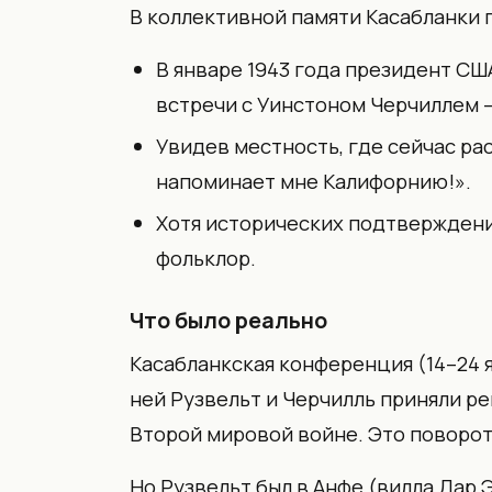
В коллективной памяти Касабланки 
В январе 1943 года президент СШ
встречи с Уинстоном Черчиллем 
Увидев местность, где сейчас рас
напоминает мне Калифорнию!».
Хотя исторических подтверждени
фольклор.
Что было реально
Касабланкская конференция (14–24 я
ней Рузвельт и Черчилль приняли р
Второй мировой войне. Это поворот
Но Рузвельт был в Анфе (вилла Дар Э