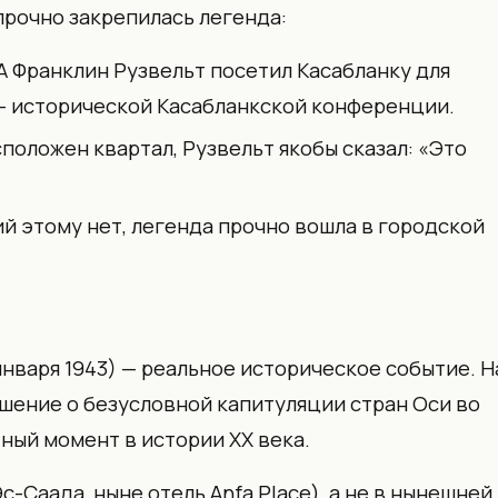
прочно закрепилась легенда:
А Франклин Рузвельт посетил Касабланку для
— исторической Касабланкской конференции.
положен квартал, Рузвельт якобы сказал: «Это
й этому нет, легенда прочно вошла в городской
нваря 1943) — реальное историческое событие. Н
ешение о безусловной капитуляции стран Оси во
ный момент в истории XX века.
с-Саада, ныне отель Anfa Place), а не в нынешней