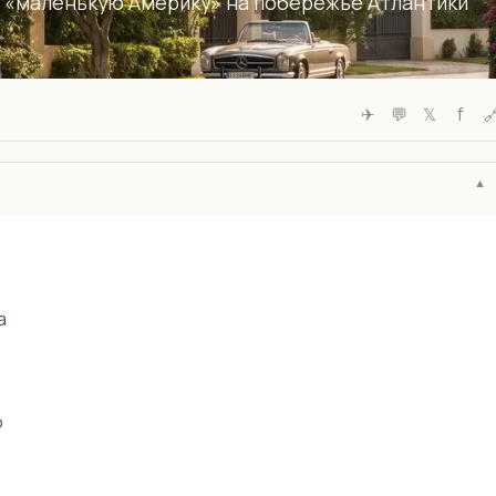
 «маленькую Америку» на побережье Атлантики
✈
💬
𝕏
f

а
о