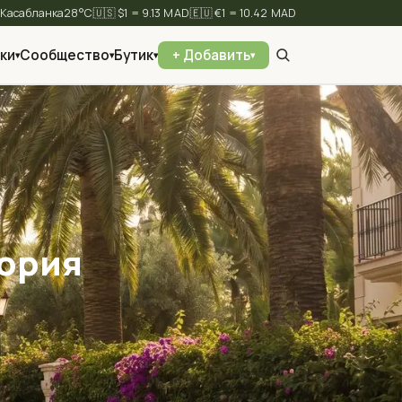
⛅
28°C
🇺🇸 $1 = 9.13 MAD
🇪🇺 €1 = 10.42 MAD
ки
Сообщество
Бутик
+ Добавить
▾
▾
▾
▾
✕
Найти
тория