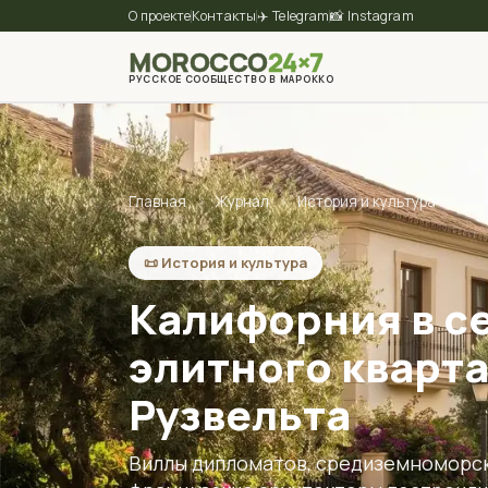
О проекте
Контакты
✈️ Telegram
📸 Instagram
MOROCCO
24×7
РУССКОЕ СООБЩЕСТВО В МАРОККО
Главная
›
Журнал
›
История и культура
📜 История и культура
Калифорния в с
элитного кварта
Рузвельта
Виллы дипломатов, средиземноморска