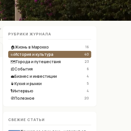

РУБРИКИ ЖУРНАЛА
🏠
Жизнь в Марокко
16
📜
История и культура
40
🗺
Города и путешествия
23
📰
События
6
💼
Бизнес и инвестиции
4
🍵
Кухня и рынки
5
🎙
Интервью
4
🧭
Полезное
20
СВЕЖИЕ СТАТЬИ