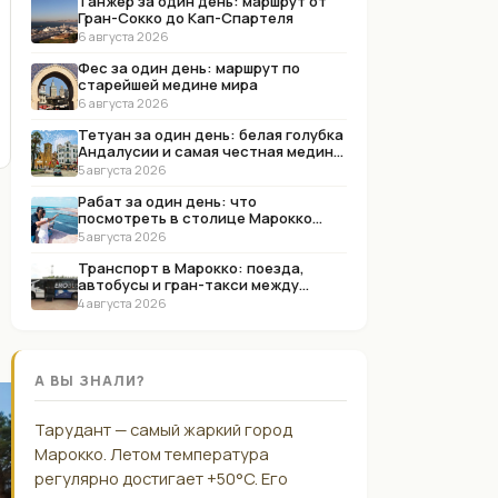
Танжер за один день: маршрут от
Гран-Сокко до Кап-Спартеля
6 августа 2026
Фес за один день: маршрут по
старейшей медине мира
6 августа 2026
Тетуан за один день: белая голубка
Андалусии и самая честная медина
Марокко
5 августа 2026
Рабат за один день: что
посмотреть в столице Марокко
(маршрут 2026)
5 августа 2026
Транспорт в Марокко: поезда,
автобусы и гран-такси между
городами
4 августа 2026
А ВЫ ЗНАЛИ?
Тарудант — самый жаркий город
Марокко. Летом температура
регулярно достигает +50°C. Его