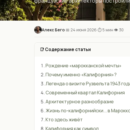
французские архитекторы построили
Алекс Бего
📅 24 июня 2026
⏱ 5 мин
👁 30
·
·
·
📑 Содержание статьи
Рождение «марокканской мечты»
Почему именно «Калифорния»?
Легенда о визите Рузвельта 1943 год
Современный квартал Калифорния
Архитектурное разнообразие
Жизнь по-калифорнийски... в Марокк
Кто здесь живёт
Калифорния как символ